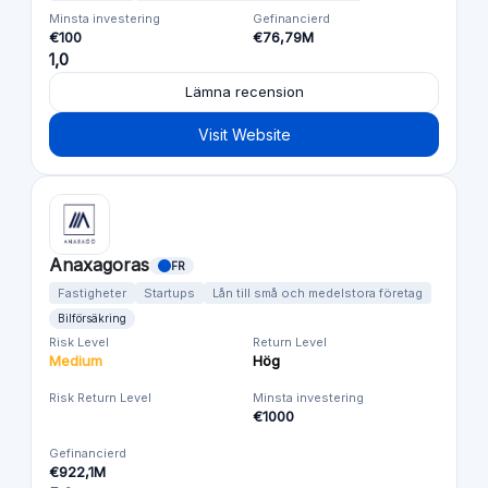
Minsta investering
Gefinancierd
€100
€76,79M
1,0
Lämna recension
Visit Website
Anaxagoras
FR
Fastigheter
Startups
Lån till små och medelstora företag
Bilförsäkring
Risk Level
Return Level
Medium
Hög
Risk Return Level
Minsta investering
€1000
Gefinancierd
€922,1M