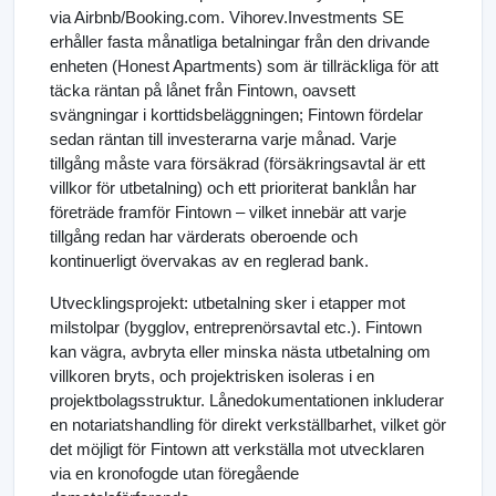
via Airbnb/Booking.com. Vihorev.Investments SE
erhåller fasta månatliga betalningar från den drivande
enheten (Honest Apartments) som är tillräckliga för att
täcka räntan på lånet från Fintown, oavsett
svängningar i korttidsbeläggningen; Fintown fördelar
sedan räntan till investerarna varje månad. Varje
tillgång måste vara försäkrad (försäkringsavtal är ett
villkor för utbetalning) och ett prioriterat banklån har
företräde framför Fintown – vilket innebär att varje
tillgång redan har värderats oberoende och
kontinuerligt övervakas av en reglerad bank.
Utvecklingsprojekt: utbetalning sker i etapper mot
milstolpar (bygglov, entreprenörsavtal etc.). Fintown
kan vägra, avbryta eller minska nästa utbetalning om
villkoren bryts, och projektrisken isoleras i en
projektbolagsstruktur. Lånedokumentationen inkluderar
en notariatshandling för direkt verkställbarhet, vilket gör
det möjligt för Fintown att verkställa mot utvecklaren
via en kronofogde utan föregående