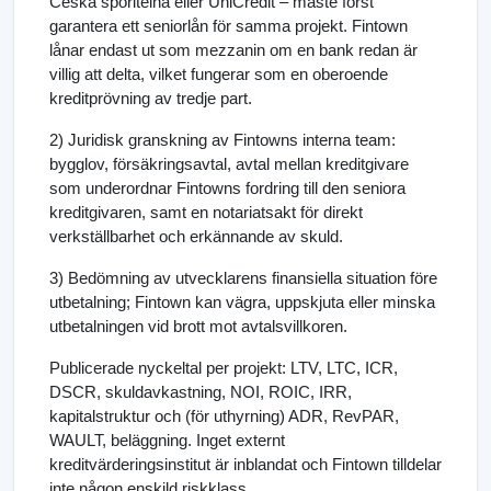
Česká spořitelna eller UniCredit – måste först
garantera ett seniorlån för samma projekt. Fintown
lånar endast ut som mezzanin om en bank redan är
villig att delta, vilket fungerar som en oberoende
kreditprövning av tredje part.
2) Juridisk granskning av Fintowns interna team:
bygglov, försäkringsavtal, avtal mellan kreditgivare
som underordnar Fintowns fordring till den seniora
kreditgivaren, samt en notariatsakt för direkt
verkställbarhet och erkännande av skuld.
3) Bedömning av utvecklarens finansiella situation före
utbetalning; Fintown kan vägra, uppskjuta eller minska
utbetalningen vid brott mot avtalsvillkoren.
Publicerade nyckeltal per projekt: LTV, LTC, ICR,
DSCR, skuldavkastning, NOI, ROIC, IRR,
kapitalstruktur och (för uthyrning) ADR, RevPAR,
WAULT, beläggning. Inget externt
kreditvärderingsinstitut är inblandat och Fintown tilldelar
inte någon enskild riskklass.