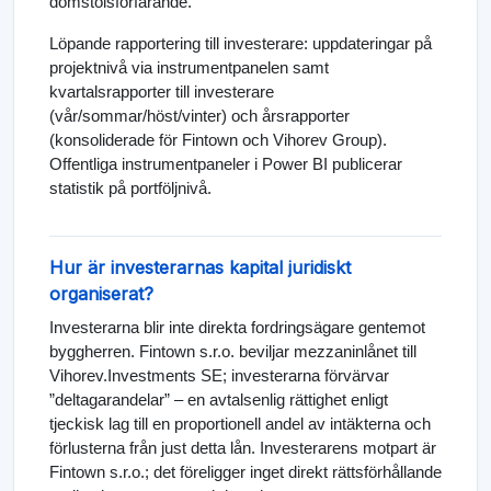
domstolsförfarande.
Löpande rapportering till investerare: uppdateringar på
projektnivå via instrumentpanelen samt
kvartalsrapporter till investerare
(vår/sommar/höst/vinter) och årsrapporter
(konsoliderade för Fintown och Vihorev Group).
Offentliga instrumentpaneler i Power BI publicerar
statistik på portföljnivå.
Hur är investerarnas kapital juridiskt
organiserat?
Investerarna blir inte direkta fordringsägare gentemot
byggherren. Fintown s.r.o. beviljar mezzaninlånet till
Vihorev.Investments SE; investerarna förvärvar
”deltagarandelar” – en avtalsenlig rättighet enligt
tjeckisk lag till en proportionell andel av intäkterna och
förlusterna från just detta lån. Investerarens motpart är
Fintown s.r.o.; det föreligger inget direkt rättsförhållande