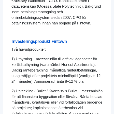
• Aleksey Galochkin – CTO. Kandidatexamen i
datavetenskap (Odessa State Polytechnic). Bakgrund
inom betalningsmottagning och
onlinebetalningssystem sedan 2007; CPO för
betalningssystem innan han började på Fintown.
Investeringsprodukt Fintown
Två huvudprodukter:
1) Uthyrning – mezzaninlån till drift av lägenheter för
korttidsuthyrning (varumärket Honest Apartments).
Daglig ränteberäkning, månatliga ränteutbetalningar,
uttag möjligt efter projektets minimilöptid (vanligtvis 12–
24 månader). Annonserad ränta 8–12 % p.a.
2) Utveckling / Bullet / Kvartalsvis Bullet – mezzaninlån
för att finansiera byggnation eller förvärv. Ränta betalas
månadsvis, kvartalsvis eller vid förfallodagen beroende
på projektet; kapitalbeloppet återbetalas vid
förfallodagen; ingen förtida utträde. Annonserad ränta