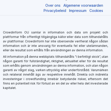
Over ons
Algemene voorwaarden
Privacybeleid
Impressum
Cookies
Crowdinform OU samlar in information och data om projekt och
plattformar från offentligt tillgängliga källor eller data som tillhandahålls
av plattformar. Crowdinform har inte oberoende verifierat någon sådan
information och är inte ansvarig för eventuella fel eller utelämnanden,
eller de resultat som erhålls från användningen av denna information.
All information på denna webbplats tillhandahålls "i befintligt skick", utan
någon garanti för fullständighet, riktighet, aktualitet eller för de resultat
som erhålls genom användningen av denna information, och utan någon
garanti av något slag, varken uttrycklig eller underförstådd. Varumärken
och relaterat innehåll ägs av respektive innehåll. Direkta och indirekta
investeringar i crowdfunding innebär betydande risker, eftersom det
finns en potentiell risk för förlust av en del av eller hela det investerade
kapitalet.
×