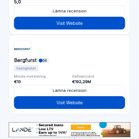
5,0
Lämna recension
Visit Website
Bergfurst
DE
Fastigheter
Minsta investering
Gefinancierd
€10
€192,29M
Lämna recension
Visit Website