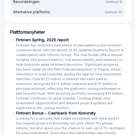
Beoordelingen
Sektion 9
Alternative platforms
Sektion 10
Plattformsnyheter
Fintown Sprihg, 2025 report
Fintown has entered a new phase of transparency and investor
communication with the launch of its updated Quarterly Report in
collaboration with Vihorev Group. The new format offers deeper
insights into project metrics, risk assessments, and timelines to
help investors make informed decisions. Significant progress
has been made on the Park Vista development in Prague, where
demolition is now complete, paving the way for new investment
tranches. Over €1.27 million in interest has been paid to
investors, alongside €21.5 million invested and €7.5 million in
principal returned, reflecting the platform’s strong performance
and investor trust. With an active portfolio exceeding €14 million,
Fintown continues to grow steadily. Looking ahead, new
investment opportunities and detailed project updates are
expected in the coming months.
Fintown Bonus - Cashback from Kolovraty
Looking for a secured real estate investment with extra perks?
Our newest project in Kolovraty not only offers 11% annual
returns, but also gives you the chance to earn up to 1% cashback
for your investment. Don’t miss this limited-time opportunity