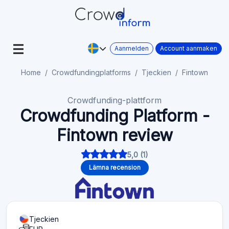
Aanmelden
Account aanmaken
Home
Crowdfundingplatforms
Tjeckien
Fintown
Crowdfunding-plattform
Crowdfunding Platform -
Fintown review
5,0 (1)
Lämna recension
Tjeckien