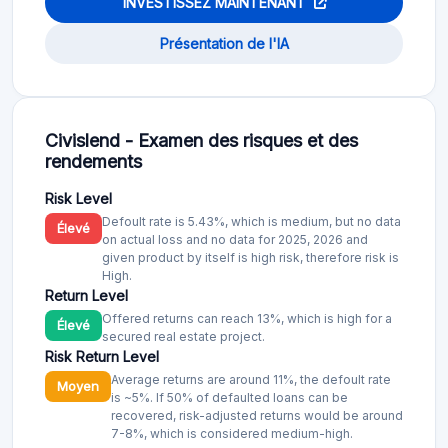
INVESTISSEZ MAINTENANT
Présentation de l'IA
Civislend - Examen des risques et des
rendements
Risk Level
Defoult rate is 5.43%, which is medium, but no data
Élevé
on actual loss and no data for 2025, 2026 and
given product by itself is high risk, therefore risk is
High.
Return Level
Offered returns can reach 13%, which is high for a
Élevé
secured real estate project.
Risk Return Level
Average returns are around 11%, the defoult rate
Moyen
is ~5%. If 50% of defaulted loans can be
recovered, risk-adjusted returns would be around
7-8%, which is considered medium-high.