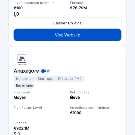
Investissement minimum
Financé
€100
€76,79M
1,0
Laisser un avis
Visit Website
Anaxagore
FR
Immobilier
Start-ups
Prêts aux PME
Réglementé
Risk Level
Return Level
Moyen
Élevé
Risk Return Level
Investissement minimum
€1000
Financé
€922,1M
5,0