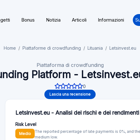
getti
Bonus
Notizia
Articoli
Informazioni
Su
Home
Piattaforme di crowdfunding
Lituania
Letsinvest.eu
Piattaforma di crowdfunding
nding Platform - Letsinvest.e
0
Lascia una recensione
Letsinvest.eu - Analisi dei rischi e dei rendimenti
Risk Level
The reported percentage of late payments is 0%, and the 
Medio
medium low.