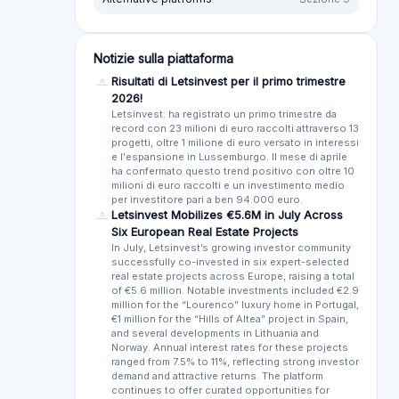
Notizie sulla piattaforma
Risultati di Letsinvest per il primo trimestre
2026!
Letsinvest: ha registrato un primo trimestre da
record con 23 milioni di euro raccolti attraverso 13
progetti, oltre 1 milione di euro versato in interessi
e l'espansione in Lussemburgo. Il mese di aprile
ha confermato questo trend positivo con oltre 10
milioni di euro raccolti e un investimento medio
per investitore pari a ben 94.000 euro.
Letsinvest Mobilizes €5.6M in July Across
Six European Real Estate Projects
In July, Letsinvest’s growing investor community
successfully co-invested in six expert-selected
real estate projects across Europe, raising a total
of €5.6 million. Notable investments included €2.9
million for the “Lourenco” luxury home in Portugal,
€1 million for the “Hills of Altea” project in Spain,
and several developments in Lithuania and
Norway. Annual interest rates for these projects
ranged from 7.5% to 11%, reflecting strong investor
demand and attractive returns. The platform
continues to offer curated opportunities for