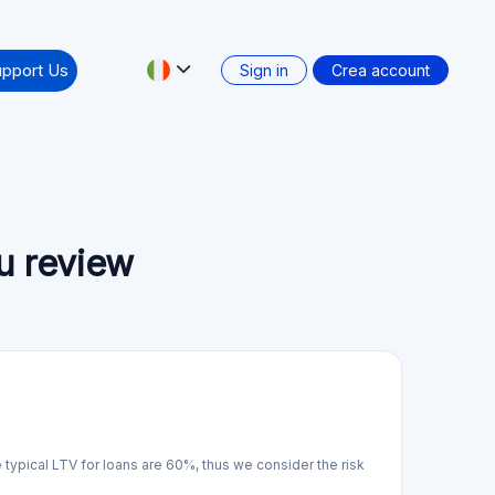
pport Us
Sign in
Crea account
u review
typical LTV for loans are 60%, thus we consider the risk