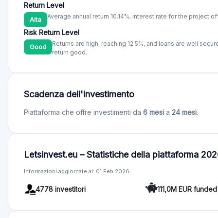
Return Level
Average annual return 10.14%, interest rate for the project of
Alta
Risk Return Level
Returns are high, reaching 12.5%, and loans are well secur
Good
return good.
Scadenza dell'investimento
Piattaforma che offre investimenti da
6 mesi
a
24 mesi
.
Letsinvest.eu – Statistiche della piattaforma 20
Informazioni aggiornate al: 01 Feb 2026
4778 investitori
111,0M EUR funded