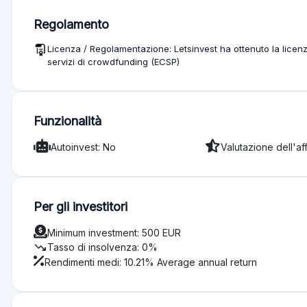
Regolamento
Licenza / Regolamentazione: Letsinvest ha ottenuto la licenz
servizi di crowdfunding (ECSP)
Funzionalità
Autoinvest: No
Valutazione dell'aff
Per gli investitori
Minimum investment: 500 EUR
trending_down
Tasso di insolvenza: 0%
Rendimenti medi: 10.21% Average annual return