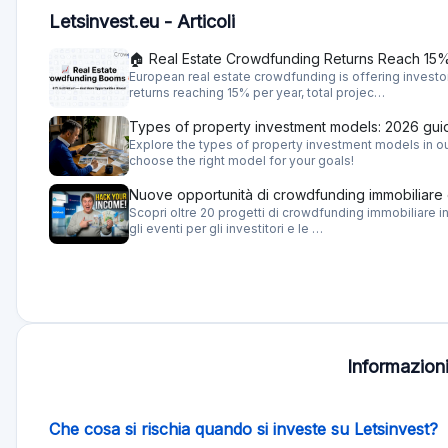
Letsinvest.eu - Articoli
🏠 Real Estate Crowdfunding Returns Reach 15%
European real estate crowdfunding is offering investo
returns reaching 15% per year, total projec…
Types of property investment models: 2026 gui
Explore the types of property investment models in ou
choose the right model for your goals!
Nuove opportunità di crowdfunding immobiliare 
Scopri oltre 20 progetti di crowdfunding immobiliare in
gli eventi per gli investitori e le …
Informazioni 
Che cosa si rischia quando si investe su Letsinvest?