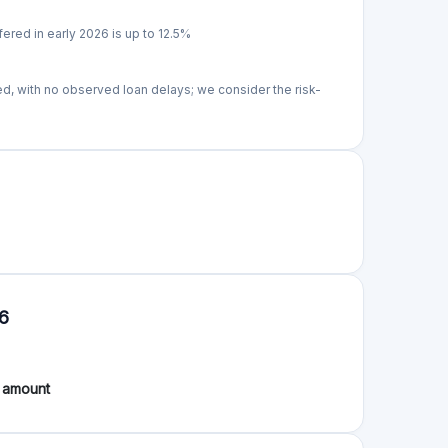
fered in early 2026 is up to 12.5%
ed, with no observed loan delays; we consider the risk-
26
 amount