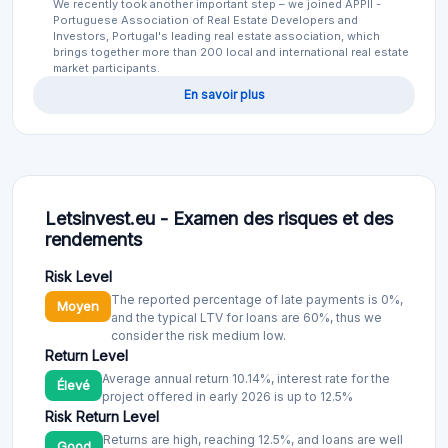
We recently took another important step – we joined APPII -
Portuguese Association of Real Estate Developers and
Investors, Portugal's leading real estate association, which
brings together more than 200 local and international real estate
market participants.
En savoir plus
Letsinvest.eu - Examen des risques et des
rendements
Risk Level
The reported percentage of late payments is 0%,
Moyen
and the typical LTV for loans are 60%, thus we
consider the risk medium low.
Return Level
Average annual return 10.14%, interest rate for the
Élevé
project offered in early 2026 is up to 12.5%
Risk Return Level
Returns are high, reaching 12.5%, and loans are well
Good