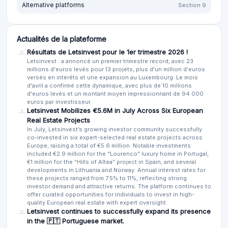
Alternative platforms
Section 9
Actualités de la plateforme
Résultats de Letsinvest pour le 1er trimestre 2026 !
Letsinvest : a annoncé un premier trimestre record, avec 23
millions d'euros levés pour 13 projets, plus d'un million d'euros
versés en intérêts et une expansion au Luxembourg. Le mois
d'avril a confirmé cette dynamique, avec plus de 10 millions
d'euros levés et un montant moyen impressionnant de 94 000
euros par investisseur.
Letsinvest Mobilizes €5.6M in July Across Six European
Real Estate Projects
In July, Letsinvest’s growing investor community successfully
co-invested in six expert-selected real estate projects across
Europe, raising a total of €5.6 million. Notable investments
included €2.9 million for the “Lourenco” luxury home in Portugal,
€1 million for the “Hills of Altea” project in Spain, and several
developments in Lithuania and Norway. Annual interest rates for
these projects ranged from 7.5% to 11%, reflecting strong
investor demand and attractive returns. The platform continues to
offer curated opportunities for individuals to invest in high-
quality European real estate with expert oversight.
Letsinvest continues to successfully expand its presence
in the 🇵🇹 Portuguese market.