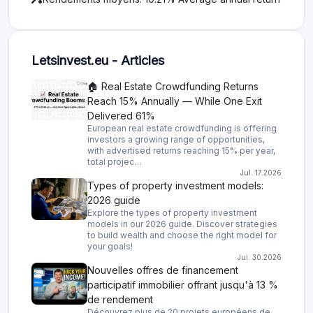
Letsinvest.eu - Articles
🏠 Real Estate Crowdfunding Returns
Reach 15% Annually — While One Exit
Delivered 61%
European real estate crowdfunding is offering
investors a growing range of opportunities,
with advertised returns reaching 15% per year,
total projec…
Jul. 17.2026
Types of property investment models:
2026 guide
Explore the types of property investment
models in our 2026 guide. Discover strategies
to build wealth and choose the right model for
your goals!
Jui. 30.2026
Nouvelles offres de financement
participatif immobilier offrant jusqu'à 13 %
de rendement
Découvrez plus de 20 projets européens de