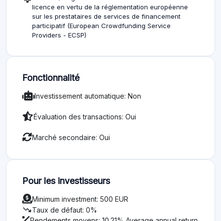
licence en vertu de la réglementation européenne
sur les prestataires de services de financement
participatif (European Crowdfunding Service
Providers - ECSP)
Fonctionnalité
Investissement automatique: Non
Évaluation des transactions: Oui
Marché secondaire: Oui
Pour les investisseurs
Minimum investment: 500 EUR
trending_down
Taux de défaut: 0%
Rendements moyens: 10.21% Average annual return