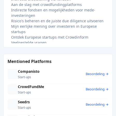
Aan de slag met crowdfundingplatforms
Indirecte fondsen en mogelijkheden voor mede-
investeringen
Risico's beheren en de juiste due diligence uitvoeren
Mijn eerlijke mening over investeren in Europese
startups
Ontdek Europese startups met Crowdinform
Veelgestelde vragen
Wat is de ECSPR en waarom is deze van belang voor
particuliere beleggers?
Hoeveel geld heb ik nodig om te beginnen met
Mentioned Platforms
beleggen in Europese startups?
Wat is een KIIS en moet ik dit lezen?
Companisto
Beoordeling →
Vallen Europese investeringen in start-ups onder de
Start-ups
depositobescherming?
Hoe kies ik de beste Europese start-up om in te
CrowdFundMe
Beoordeling →
investeren?
Start-ups
Aanbevolen
Seedrs
Beoordeling →
Start-ups