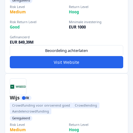
Gereguleerd
Risk Level
Return Level
Medium
Hoog
Risk Return Level
Minimale investering
Good
EUR 1000
Gefinancierd
EUR 849,39M
Beoordeling achterlaten
Visit Website
Wijs
FR
Crowdfunding voor onroerend goed
Crowdlending
Aandelencrowdfunding
Gereguleerd
Risk Level
Return Level
Medium
Hoog