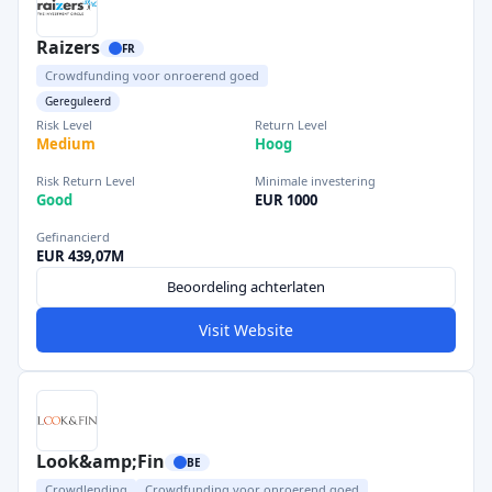
Raizers
FR
Crowdfunding voor onroerend goed
Gereguleerd
Risk Level
Return Level
Medium
Hoog
Risk Return Level
Minimale investering
Good
EUR 1000
Gefinancierd
EUR 439,07M
Beoordeling achterlaten
Visit Website
Look&amp;Fin
BE
Crowdlending
Crowdfunding voor onroerend goed