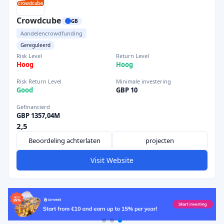
Crowdcube
GB
Aandelencrowdfunding
Gereguleerd
Risk Level
Return Level
Hoog
Hoog
Risk Return Level
Minimale investering
Good
GBP 10
Gefinancierd
GBP 1357,04M
2,5
Beoordeling achterlaten
projecten
Visit Website