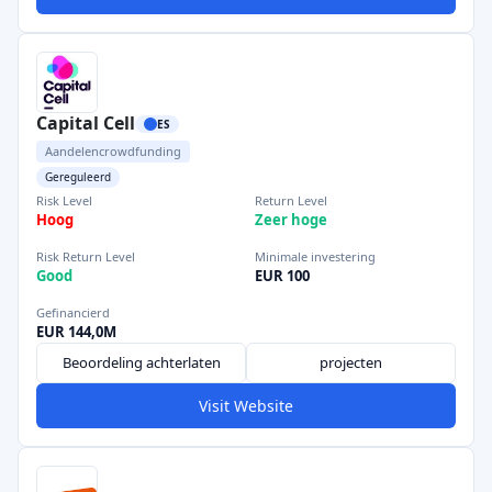
Capital Cell
ES
Aandelencrowdfunding
Gereguleerd
Risk Level
Return Level
Hoog
Zeer hoge
Risk Return Level
Minimale investering
Good
EUR 100
Gefinancierd
EUR 144,0M
Beoordeling achterlaten
projecten
Visit Website