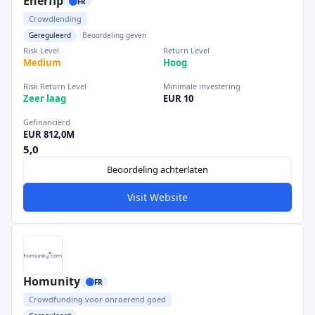
Enerfip
FR
Crowdlending
Gereguleerd
Beoordeling geven
Risk Level
Return Level
Medium
Hoog
Risk Return Level
Minimale investering
Zeer laag
EUR 10
Gefinancierd
EUR 812,0M
5,0
Beoordeling achterlaten
Visit Website
Homunity
FR
Crowdfunding voor onroerend goed