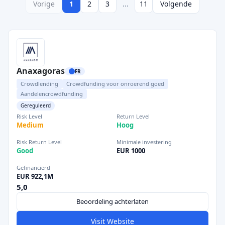
Vorige
1
2
3
...
11
Volgende
Anaxagoras
FR
Crowdlending
Crowdfunding voor onroerend goed
Aandelencrowdfunding
Gereguleerd
Risk Level
Return Level
Medium
Hoog
Risk Return Level
Minimale investering
Good
EUR 1000
Gefinancierd
EUR 922,1M
5,0
Beoordeling achterlaten
Visit Website