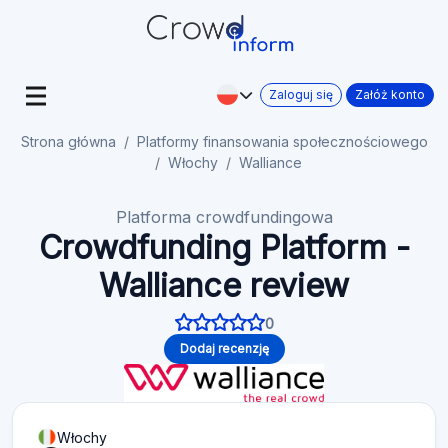
Zaloguj się
Załóż konto
Strona główna
Platformy finansowania społecznościowego
Włochy
Walliance
Platforma crowdfundingowa
Crowdfunding Platform -
Walliance review
0
Dodaj recenzję
Włochy