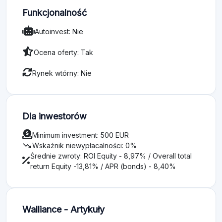
Funkcjonalność
Autoinvest: Nie
Ocena oferty: Tak
Rynek wtórny: Nie
Dla inwestorów
Minimum investment: 500 EUR
trending_down
Wskaźnik niewypłacalności: 0%
Średnie zwroty: ROI Equity - 8,97% / Overall total
return Equity -13,81% / APR (bonds) - 8,40%
Walliance - Artykuły