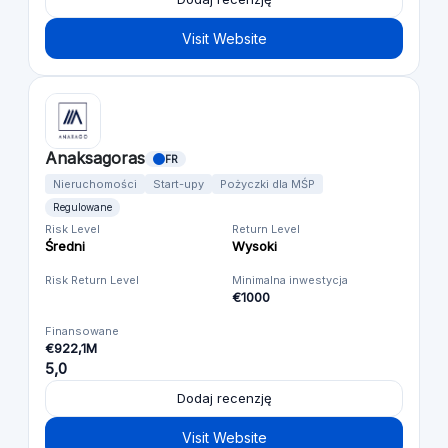
Visit Website
Anaksagoras
FR
Nieruchomości
Start-upy
Pożyczki dla MŚP
Regulowane
Risk Level
Return Level
Średni
Wysoki
Risk Return Level
Minimalna inwestycja
€1000
Finansowane
€922,1M
5,0
Dodaj recenzję
Visit Website