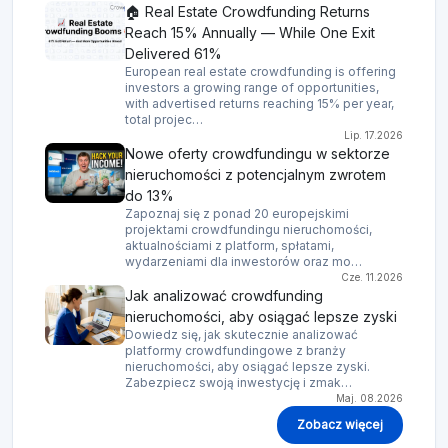
🏠 Real Estate Crowdfunding Returns
Reach 15% Annually — While One Exit
Delivered 61%
European real estate crowdfunding is offering
investors a growing range of opportunities,
with advertised returns reaching 15% per year,
total projec…
Lip. 17.2026
Nowe oferty crowdfundingu w sektorze
nieruchomości z potencjalnym zwrotem
do 13%
Zapoznaj się z ponad 20 europejskimi
projektami crowdfundingu nieruchomości,
aktualnościami z platform, spłatami,
wydarzeniami dla inwestorów oraz mo…
Cze. 11.2026
Jak analizować crowdfunding
nieruchomości, aby osiągać lepsze zyski
Dowiedz się, jak skutecznie analizować
platformy crowdfundingowe z branży
nieruchomości, aby osiągać lepsze zyski.
Zabezpiecz swoją inwestycję i zmak…
Maj. 08.2026
Zobacz więcej