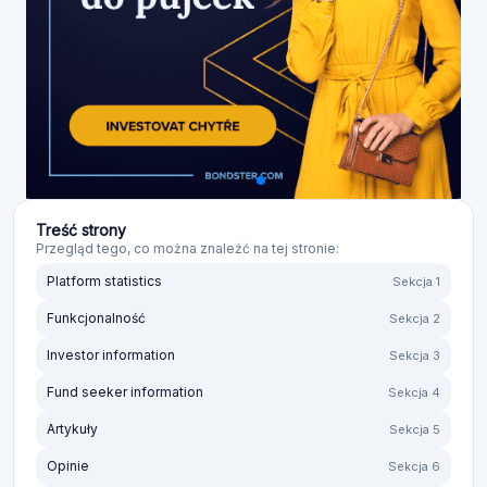
Treść strony
Przegląd tego, co można znaleźć na tej stronie:
Platform statistics
Sekcja 1
Funkcjonalność
Sekcja 2
Investor information
Sekcja 3
Fund seeker information
Sekcja 4
Artykuły
Sekcja 5
Opinie
Sekcja 6