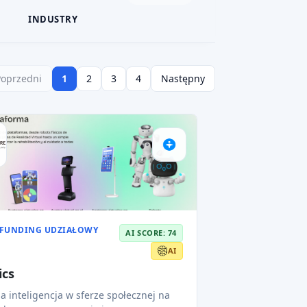
INDUSTRY
Poprzedni
1
2
3
4
Następny
FUNDING UDZIAŁOWY
AI SCORE: 74
AI
ics
a inteligencja w sferze społecznej na