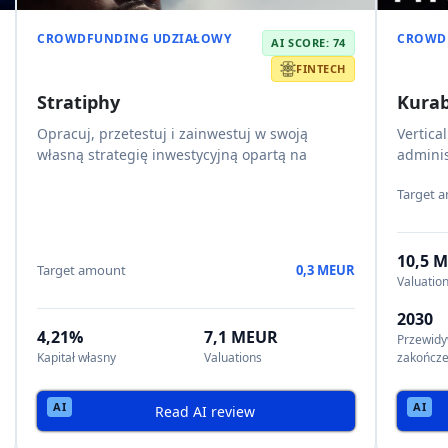
CROWDFUNDING UDZIAŁOWY
CROWD
AI SCORE: 74
FINTECH
Stratiphy
Kura
Opracuj, przetestuj i zainwestuj w swoją
Vertica
własną strategię inwestycyjną opartą na
adminis
Target 
10,5 
Target amount
0,3 MEUR
Valuatio
2030
4,21%
7,1 MEUR
Przewidy
Kapitał własny
Valuations
zakończe
Read AI review