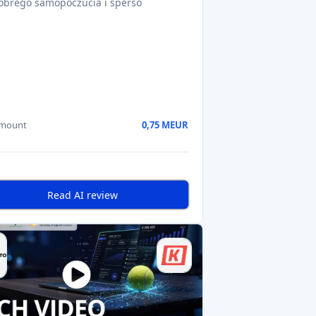
obrego samopoczucia i sperso
amount
0,75 MEUR
Read AI review