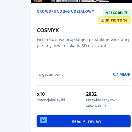
CROWDFUNDING UDZIAŁOWY
AI SCORE: 75
3D PRINTING
COSMYX
Firma Cosmyx projektuje i produkuje we Francji
przemysłowe drukarki 3D oraz zaut
Target amount
0,4 MEUR
x10
2032
Potencjalne zyski
Przewidywany rok
zakończenia
Read AI review