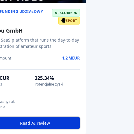
FUNDING UDZIAŁOWY
AI SCORE: 76
SPORT
bu GmbH
l SaaS platform that runs the day-to-day
tration of amateur sports
amount
1,2 MEUR
MEUR
325.34%
ns
Potencjalne zyski
wany rok
nia
Read AI review