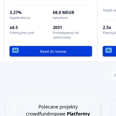
Target 
3.27%
68,0 MEUR
Kapitał własny
Valuations
x4.5
2031
2.5x
Potencjalne zyski
Przewidywany rok
Potencjal
zakończenia
Read AI review
Polecane projekty
crowdfundingowe
Platformy