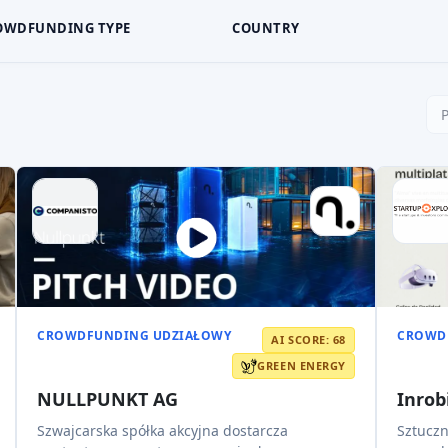
OWDFUNDING TYPE
COUNTRY
CROWDFUNDING UDZIAŁOWY
CROWD
AI SCORE: 68
GREEN ENERGY
NULLPUNKT AG
Inrob
Szwajcarska spółka akcyjna dostarcza
Sztuczn