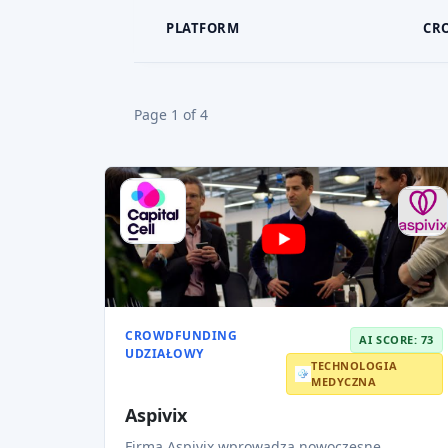
PLATFORM
CR
Page 1 of 4
CROWDFUNDING
AI SCORE: 73
UDZIAŁOWY
TECHNOLOGIA
MEDYCZNA
Aspivix
Firma Aspivix wprowadza nowoczesne