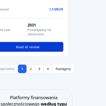
amount
1,5 MEUR
2031
ne zyski
Przewidywany rok
zakończenia
Read AI review
Poprzedni
1
2
3
4
Następny
Platformy finansowania
społecznościowego
według typu