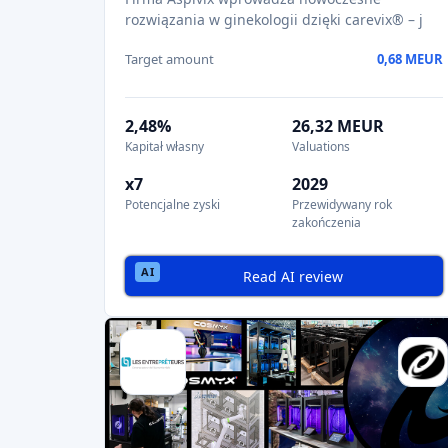
rozwiązania w ginekologii dzięki carevix® – j
Target amount
0,68 MEUR
2,48%
26,32 MEUR
Kapitał własny
Valuations
x7
2029
Potencjalne zyski
Przewidywany rok
zakończenia
Read AI review