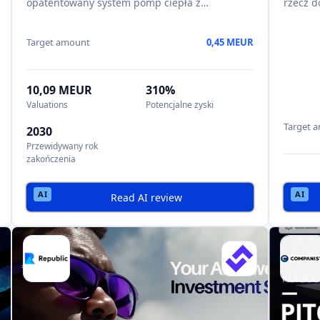
opatentowany system pomp ciepła z
rzecz d
magazynow
Target amount
0,45 MEUR
10,09 MEUR
310%
Valuations
Potencjalne zyski
Target 
2030
Przewidywany rok
zakończenia
Read AI review