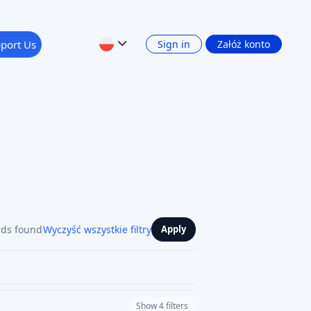
port Us
Sign in
Załóż konto
rds found
Wyczyść wszystkie filtry
Apply
Show 4 filters