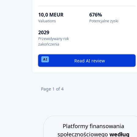
10,0 MEUR
676%
Valuations
Potencjalne zyski
2029
Przewidywany rok
zakończenia
Read AI review
Page 1 of 4
Platformy finansowania
społecznościowego
według