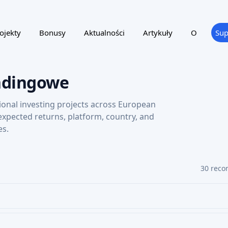
ojekty
Bonusy
Aktualności
Artykuły
O
Sup
ndingowe
ional investing projects across European
 expected returns, platform, country, and
es.
30 reco