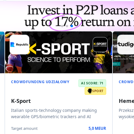
CROWDFUNDING UDZIAŁOWY
CROWD
AI SCORE: 71
SPORT
K-Sport
Heme
Italian sports-technology company making
Przeksz
wearable GPS/biometric trackers and AI
wysokie
Target amount
5,0 MEUR