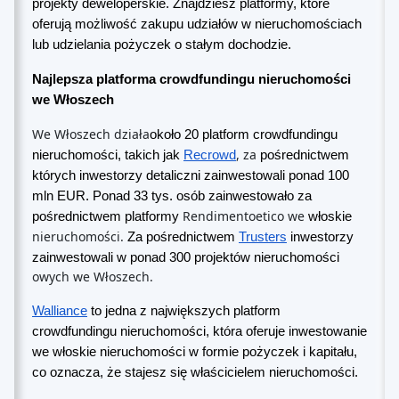
projekty deweloperskie. Znajdziesz platformy, które
oferują możliwość zakupu udziałów w nieruchomościach
lub udzielania pożyczek o stałym dochodzie.
Najlepsza platforma crowdfundingu nieruchomości
we Włoszech
We Włoszech działa
około 20 platform crowdfundingu
, za
nieruchomości, takich jak
Recrowd
pośrednictwem
których inwestorzy detaliczni zainwestowali ponad 100
mln EUR. Ponad 33 tys. osób zainwestowało za
Rendimentoetico we
pośrednictwem platformy
włoskie
nieruchomości.
Za pośrednictwem
Trusters
inwestorzy
zainwestowali w ponad 300 projektów nieruchomości
owych we Włoszech.
Walliance
to jedna z największych platform
crowdfundingu nieruchomości, która oferuje inwestowanie
we włoskie nieruchomości w formie pożyczek i kapitału,
co oznacza, że stajesz się właścicielem nieruchomości.