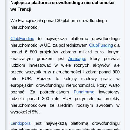
Najlepsza platforma crowdfundingu nieruchomości
we Francji
We Francji działa ponad 30 platform crowdfundingu
nieruchomości.
ClubFunding
to największa platforma crowdfundingu
nieruchomości w UE, za pośrednictwem
ClubFunding
dla
ard euro.
ponad 6 800 projektów zebrano mili
Innym
znaczącym graczem jest
Anaxago
, który pozwala
ludziom inwestować w wiele różnych aktywów, ale
przede wszystkim w nieruchomości i zebrał ponad 900
mln EUR. Raizers to kolejny czołowy gracz w
europejskim crowdfundingu nieruchomości, który warto
poznać. Za pośrednictwem
FundImmo
inwestorzy
udzielili ponad 300 mln EUR pożyczek na projekty
nieruchomościowe ze średnim rocznym zwrotem w
.
wysokości 9%
jest
Lendopolis
największą platformą crowdfundingu