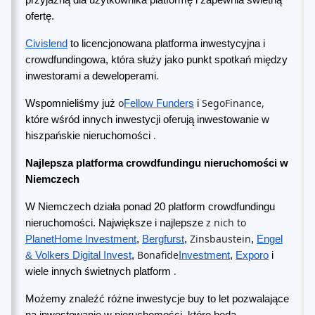
przyjazną dla użytkownika platformę i zapewnia świetną
ofertę.
Civislend
to licencjonowana platforma inwestycyjna i
crowdfundingowa, która służy jako punkt spotkań między
.
inwestorami a deweloperami
o
SegoFinance,
Wspomnieliśmy już
Fellow Funders
i
które wśród innych inwestycji oferują inwestowanie w
.
hiszpańskie nieruchomości
Najlepsza platforma crowdfundingu nieruchomości w
Niemczech
W Niemczech działa ponad 20 platform crowdfundingu
z nich to
nieruchomości. Największe i najlepsze
Zinsbaustein
PlanetHome Investment
,
Bergfurst
,
,
Engel
Bonafide
& Volkers Digital Invest
,
Investment
,
Exporo
i
.
wiele innych świetnych platform
Możemy znaleźć różne inwestycje buy to let pozwalające