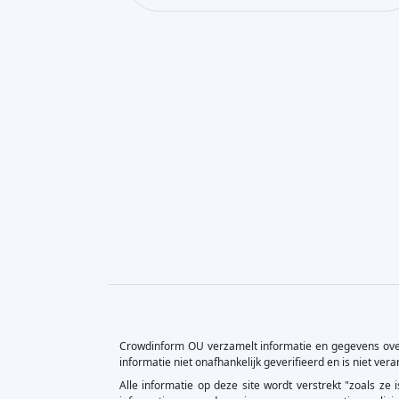
Crowdinform OU verzamelt informatie en gegevens over
informatie niet onafhankelijk geverifieerd en is niet ve
Alle informatie op deze site wordt verstrekt "zoals ze
informatie, en zonder enige vorm van garantie, explici
crowdfunding brengen aanzienlijke risico's met zich mee,
×