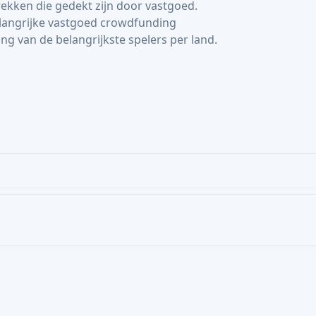
OWDFUNDING TYPE
COUNTRY
erend goed
.