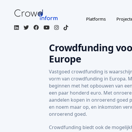
Vastgoed crowdfunding is waarschijnl
vorm van crowdfunding in Europa. 
beginnen met het opbouwen van een 
een paar honderd euro. Met onroe
aandelen kopen in onroerend goed p
en noem maar op, en inkomsten verw
onroerend goed.
Crowdfunding biedt ook de mogelijk
met vastgoed door leningen te verstr
Hieronder vind je een lijst met alle 
platforms in Europa en een beschrijvi
Bekijk alle projecten
Filter