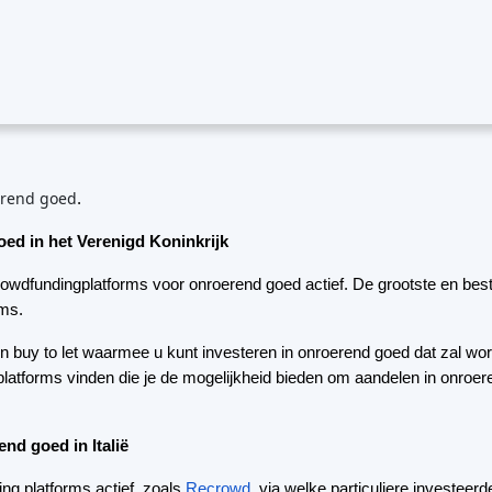
ed in het Verenigd Koninkrijk
rowdfundingplatforms voor onroerend goed actief. De grootste en best
rms.
n buy to let waarmee u kunt investeren in onroerend goed dat zal wo
t platforms vinden die je de mogelijkheid bieden om aandelen in onroe
nd goed in Italië
,
ng platforms actief, zoals
Recrowd
via welke particuliere investeer
Rendimentoetico
ia het platform
geïnvesteerd
in Italiaans vastgoed
n in Italië.
wdfunding platforms die het mogelijk maken om te investeren in Ital
 van vastgoed.
nd goed in Frankrijk
unding platforms actief.