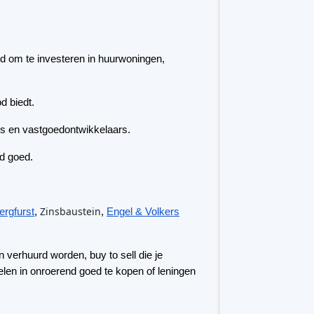
d goed.
Zinsbaustein
ergfurst
,
,
Engel & Volkers
 verhuurd worden, buy to sell die je
elen in onroerend goed te kopen of leningen
nd en tot op heden hebben investeerders meer
ampagnes zijn gefinancierd.
steerders hebben investeringen gedaan via