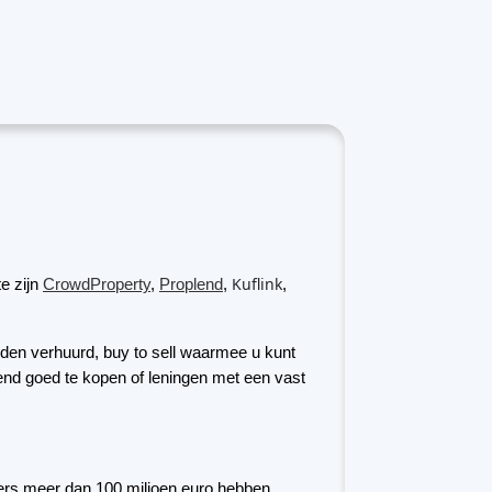
Kuflink
e zijn
CrowdProperty
,
Proplend
,
,
rden verhuurd, buy to sell waarmee u kunt
rend goed te kopen of leningen met een vast
ders meer dan 100 miljoen euro hebben
hebben
. Via
Trusters
investeerders
iaans vastgoed in de vorm van leningen en