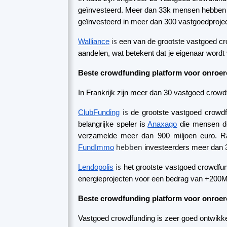
is
ClubFunding
de grootste vastgoed crowdf
belangrijke speler is
Anaxago
die mensen de 
verzamelde meer dan 900 miljoen euro. Ra
hebben
FundImmo
investeerders meer dan 3
is
Lendopolis
het grootste vastgoed crowdfund
energieprojecten voor een bedrag van +20
Beste crowdfunding platform voor onroer
Vastgoed crowdfunding is zeer goed ontwikke
paar honderd EUR.
Momenteel zijn er in Spanje ongeveer 15 vas
is
Urbanitae
een van de grootste vastgoed cro
aandelen te kopen in ontwikkelingsprojecten 
Housers
Een ander geweldig platform is
PFP
is
Civislend
een erkend investerings- en crow