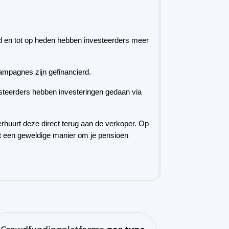
huurt deze direct terug aan de verkoper. Op
it een geweldige manier om je pensioen
Crowdfundingplatforms
per type
Crowdfunding voor onroerend
goed
(153)
Crowdlending
(131)
Aandelencrowdfunding
(105)
Crowdfunding voor donaties
(62)
P2P-krediet
(36)