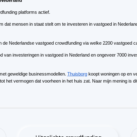
 met geweldige businessmodellen.
Thuisborg
koopt woningen op en ver
tot het vermogen dat voorheen in het huis zat. Naar mijn mening is d
Uitgelichte crowdfunding
Platforms
Best P2P-marktplaats in Letland
Best P2P-krediet in Verenigd
Koninkrijk
Best Crowdlending in Nederland