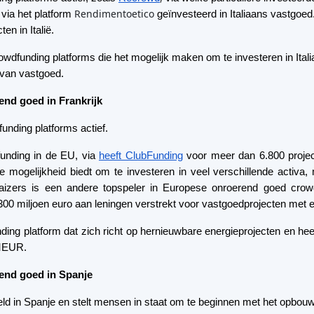
unding in de EU, via
heeft ClubFunding
voor meer dan 6.800 projec
mogelijkheid biedt om te investeren in veel verschillende activa,
izers is een andere topspeler in Europese onroerend goed crow
00 miljoen euro aan leningen verstrekt voor vastgoedprojecten met 
ing platform dat zich richt op hernieuwbare energieprojecten en hee
0MEUR.
end goed in Spanje
ld in Spanje en stelt mensen in staat om te beginnen met het opbouw
tgoed crowdfunding platforms actief.
wdfunding platforms in Europa en biedt investeerders de mogelijkhe
en leningen uit te geven aan vastgoedontwikkelaars.
dat een zeer gebruiksvriendelijk platform heeft en een geweldig aanbo
dfundingplatform dat dient als ontmoetingsplaats tussen investeerde