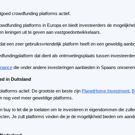
inance
die onder andere investeringen aanbieden in Spaans onroeren
ed in Duitsland
latforms actief. De grootste en beste zijn
PlanetHome Investment
,
B
n nog veel meer geweldige platforms.
buy to let die je toelaten om te investeren in eigendommen die zullen
ecten. Je zult platforms vinden die je de mogelijkheid bieden om aand
 Nederland
funding platforms actief.
 dat mensen in staat stelt om te investeren in vastgoed in Nederla
in de Nederlandse vastgoed crowdfunding via welke 2200 vastgoed c
 van investeringen in vastgoed in Nederland en ongeveer 7000 inve