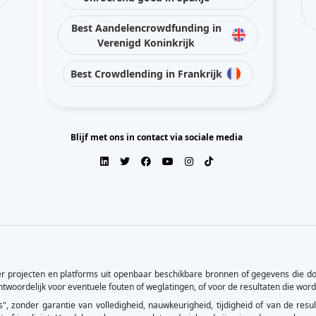
 projecten en platforms uit openbaar beschikbare bronnen of gegevens die do
rantwoordelijk voor eventuele fouten of weglatingen, of voor de resultaten die wo
 is", zonder garantie van volledigheid, nauwkeurigheid, tijdigheid of van de re
et of impliciet. Handelsmerken en gerelateerde inhoud zijn eigendom van hun re
 aangezien er een potentieel risico bestaat op verlies van een deel of het geheel