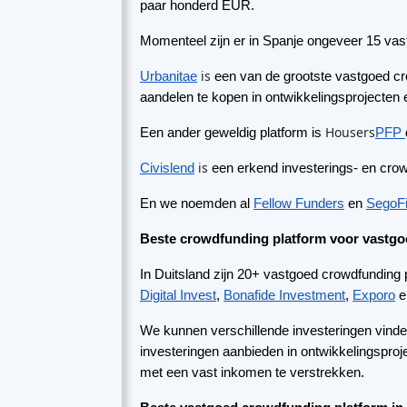
En we noemden al
Fellow Funders
en
SegoF
Beste crowdfunding platform voor vastgo
In Duitsland zijn 20+ vastgoed crowdfunding p
Digital Invest
,
Bonafide Investment
,
Exporo
e
We kunnen verschillende investeringen vinden 
investeringen aanbieden in ontwikkelingsproj
met een vast inkomen te verstrekken.
Beste vastgoed crowdfunding platform in
In Nederland zijn meer dan 10 vastgoed crowd
is
Benkey
een vastgoed crowdfunding platform
dan 900 MEUR geïnvesteerd in vastgoed.
is
Collin Crowdfund
een andere grote speler 
heeft
CrowdRealEstate
ook een breed aanbod