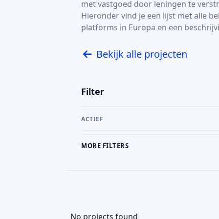
ACTIEF
MORE FILTERS
PLATFORM
CR
No projects found
voor onro
Lees
hier
meer over crowdfunding