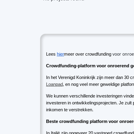
Crowdfunding-platform voor onroerend go
In het Verenigd Koninkrijk zijn meer dan 30 c
Loanpad
, en nog veel meer geweldige platfo
We kunnen verschillende investeringen vinde
investeren in ontwikkelingsprojecten. Je zul
inkomen te verstrekken.
Beste crowdfunding platform voor onroere
In Italië zijn ongeveer 20 vastgoed crowdfundi
geïnvesteerd. Meer dan 33k mensen hebben v
geïnvesteerd in meer dan 300 vastgoedprojecte
is
Walliance
een van de grootste vastgoed cro
aandelen, wat betekent dat je eigenaar wordt
Beste crowdfunding platform voor onroere
In Frankrijk zijn meer dan 30 vastgoed crowdf