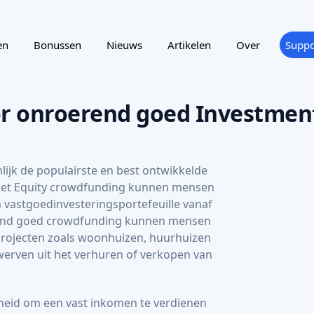
ijk de populairste en best ontwikkelde
Met Equity crowdfunding kunnen mensen
vastgoedinvesteringsportefeuille vanaf
rend goed crowdfunding kunnen mensen
rojecten zoals woonhuizen, huurhuizen
erven uit het verhuren of verkopen van
heid om een vast inkomen te verdienen
ekken die gedekt zijn door vastgoed.
belangrijke vastgoed crowdfunding
ng van de belangrijkste spelers per land.