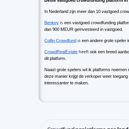
dit platform.
Naast grote spelers wil ik platforms noemen
deze manier krijgt de verkoper weer toegang 
interessanter te maken.
Crowdfundingplatforms
per land
Verenigd Koninkrijk
(74)
Duitsland
(73)
Italië
(57)
Frankrijk
(51)
Nederland
(34)
Spanje
(29)