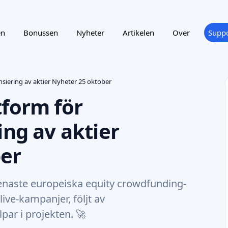
en
Bonussen
Nyheter
Artikelen
Over
Suppo
nsiering av aktier Nyheter 25 oktober
tform för
ing av aktier
er
enaste europeiska equity crowdfunding-
live-kampanjer, följt av
par i projekten. 🚀