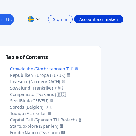
rt Us
Sign in
Account aanmaken
Table of Contents
Crowdcube (Storbritannien/EU) 🟩
Republiken Europa (EU/UK) 🟦
Invesdor (Norden/DACH) 🟨
Sowefund (Frankrike) 🇫🇷
Companisto (Tyskland) 🇩🇪
SeedBlink (CEE/EU) 🟪
Spreds (Belgien) 🇧🇪
Tudigo (Frankrike) 🟥
Capital Cell (Spanien/EU Biotech) 🧬
Startupxplore (Spanien) 🟧
FunderNation (Tyskland) 🟫