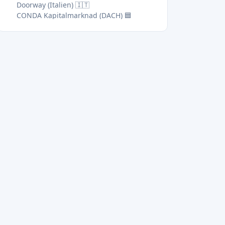
Doorway (Italien) 🇮🇹
CONDA Kapitalmarknad (DACH) 🟦
Crowdberry (Slovakien/CZ) 🟩
Investerare tar upp ✅