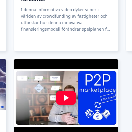
Video
•
May 16, 2023
P2P marketplaces - ETF in
alternative investment world
This video explains how to invest in loans
online and make fixed returns of around
10%. P2P marketplaces are basically ETFs for
loan investing they provide excellent returns
and the possibility to build an investment
portfolio based on your set crit