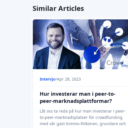
med vår gäst Kimmo Ritkönen, grundare och
VD för Income, peer-to-peer-
marknadsplattformen.
Artikel
•
May 01, 2023