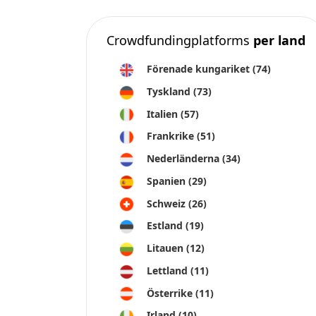
Irland
(10)
alles bekijken