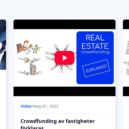
förklaras
I denna informativa video dyker vi ner i
världen av crowdfunding av fastigheter och
utforskar hur denna innovativa
finansieringsmodell förändrar spelplanen för
både fastighetsinvesterare och utvecklare. Vi
går igenom allt från fördelarna med att inve