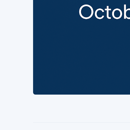
Similar Articles
Intervju
•
Apr 28, 2023
Hur investerar man i peer-to-
peer-marknadsplattformar?
Låt oss ta reda på hur man investerar i peer-
to-peer-marknadsplatser för crowdfunding