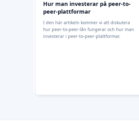
Crowdfundingplatforms
per land
Förenade kungariket
(74)
Tyskland
(73)
Italien
(57)
Frankrike
(51)
Nederländerna
(34)
Spanien
(29)
Schweiz
(26)
Estland
(19)
Litauen
(12)
Lettland
(11)
Österrike
(11)