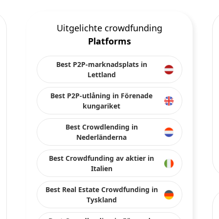
Best Crowdlending in Förenade
kungariket
Best Real Estate Crowdfunding in
Spanien
Best Crowdfunding av aktier in
Förenade kungariket
Best Crowdlending in Frankrike
Håll kontakten med oss på sociala medier