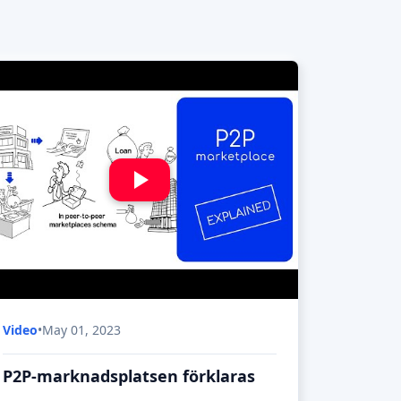
Om du letar efter ett verktyg för att investera
i lån online med tvåsiffrig avkastning är den
här videon något för dig. I den här videon
förklarar vi hur P2P-marknadsplatser
fungerar och hur man utvärderar risk och
investerar! Den här videon är ett m