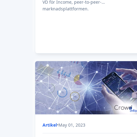
Hur man investerar på peer-to-
peer-plattformar
I den här artikeln kommer vi att diskutera
hur peer-to-peer-lån fungerar och hur man
investerar i peer-to-peer-plattformar.