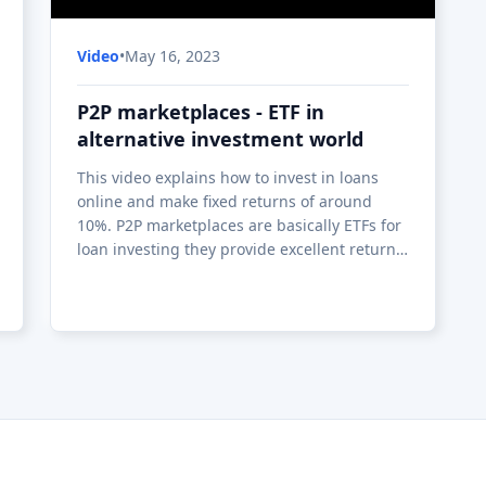
Uitgelichte crowdfunding
Platforms
Best P2P-marknadsplats in
Lettland
Best P2P-utlåning in Förenade
kungariket
Best Crowdlending in
Nederländerna
Best Crowdfunding av aktier in
Italien
Best Real Estate Crowdfunding in
Tyskland