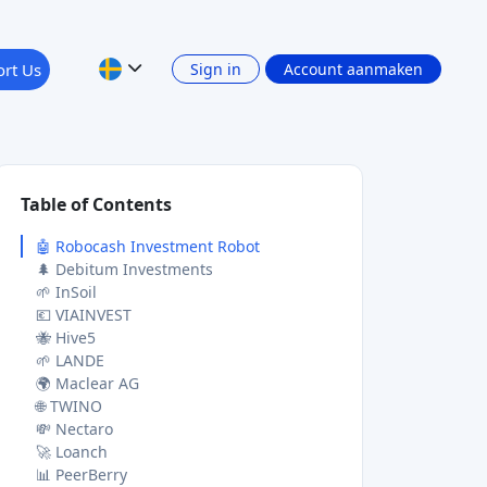
Table of Contents
🤖 Robocash Investment Robot
🌲 Debitum Investments
🌱 InSoil
💶 VIAINVEST
🐝 Hive5
🌱 LANDE
🌍 Maclear AG
🌐 TWINO
💸 Nectaro
🚀 Loanch
📊 PeerBerry
🌍 Mintos
Esketit