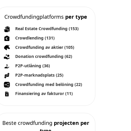
type
Crowdfunding av aktier
(47)
Alla rättigheter förbehållna 2026
Over ons
Algemene voorwaarden
Privacybeleid
Impressum
Cookies