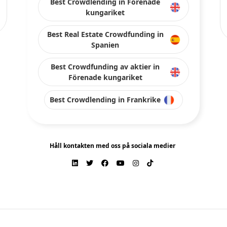
ch plattformar från offentligt tillgängliga källor eller data som tillhandahåll
 fel eller utelämnanden, eller de resultat som erhålls från användningen av denn
tligt skick", utan någon garanti för fullständighet, riktighet, aktualitet el
trycklig eller underförstådd. Varumärken och relaterat innehåll ägs av respektive
 för förlust av en del av eller hela det investerade kapitalet.