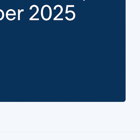
Video
•
May 01, 2023
Crowdfunding av fastigheter