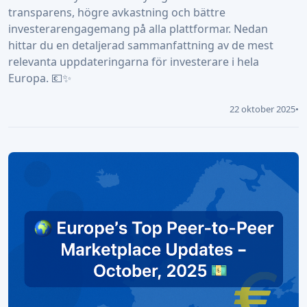
transparens, högre avkastning och bättre
investerarengagemang på alla plattformar. Nedan
hittar du en detaljerad sammanfattning av de mest
relevanta uppdateringarna för investerare i hela
Europa. 💶✨
22 oktober 2025
•