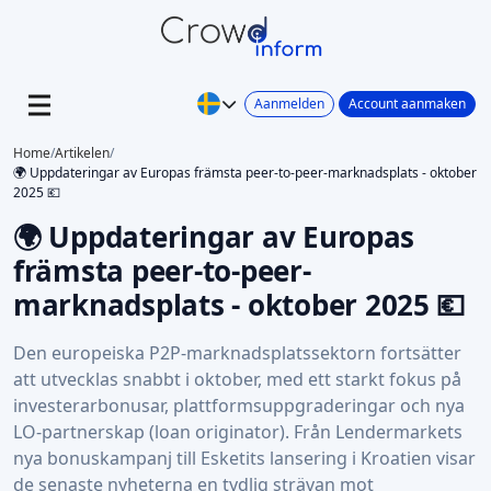
Aanmelden
Account aanmaken
Home
/
Artikelen
/
🌍 Uppdateringar av Europas främsta peer-to-peer-marknadsplats - oktober
2025 💶
🌍 Uppdateringar av Europas
främsta peer-to-peer-
marknadsplats - oktober 2025 💶
Den europeiska P2P-marknadsplatssektorn fortsätter
att utvecklas snabbt i oktober, med ett starkt fokus på
investerarbonusar, plattformsuppgraderingar och nya
LO-partnerskap (loan originator). Från Lendermarkets
nya bonuskampanj till Esketits lansering i Kroatien visar
de senaste nyheterna en tydlig strävan mot