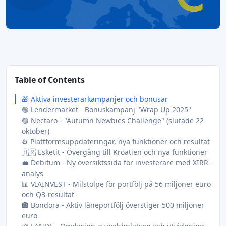
Table of Contents
🎁 Aktiva investerarkampanjer och bonusar
🟢 Lendermarket - Bonuskampanj "Wrap Up 2025"
🟣 Nectaro - "Autumn Newbies Challenge" (slutade 22
oktober)
⚙️ Plattformsuppdateringar, nya funktioner och resultat
🇭🇷 Esketit - Övergång till Kroatien och nya funktioner
💼 Debitum - Ny översiktssida för investerare med XIRR-
analys
📊 VIAINVEST - Milstolpe för portfölj på 56 miljoner euro
och Q3-resultat
🏦 Bondora - Aktiv låneportfölj överstiger 500 miljoner
euro