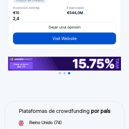
Títulos de crédito
Inversión mínima
Financiado
€10
€544,0M
2,4
Dejar una opinión
Visit Website
Plataformas de crowdfunding
por país
Reino Unido
(74)