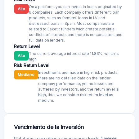
On a platform, you can invest in loans originated by
Alto
6 companies. Each company offers different loan
products, such as farmers' loans in LV and
distressed loans in Spain. Most companies are
related to Esketit funders wich cretate potential
conflicts of interests and there is no consistent and
full data on lenders.
Return Level
The current average interest rate 11.83%, which is
Alto
high
Risk Return Level
Investments are made in high-risk products;
Mediano
there are no detailed data on the lender
company performance, yet no losses are
suffered by investors, and the return level is
high, thus we consider risk return level as
medium.
Vencimiento de la inversión
Plataforma que ofrece inversiones desde
1 meses