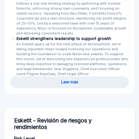
follows a low-risk lending strategy by partnering with trusted
fintechs, enforcing strong loan covenants, and focusing on
stable sectors. Operating from Abu Dhabi, it benefits from 0%
corporate tax and a lean structure, maintaining net profit margins
of 25–30%. Led by a seasoned team with over 15 years of
experience, Mojo is focused on disciplined, sustainable growth
and delivering consistent results.
Esketit strengthens leadership to support growth
As Esketit gears up for the next phase of development, we’re
taking important steps toward licensing our operations and
building the foundation to scale faster and smarter. To support
this vision, we’re welcoming two experienced professionals who
bring deep expertise in managing licensed platforms, operations,
and legal frameworks. Ieva Grigaļūne, Chief Executive Officer
Liene Pūgule-Kraučuka, Chief Legal Officer
Leer más
Esketit - Revisión de riesgos y
rendimientos
Risk Level