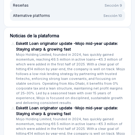
Reseñas
Sección 9
Alternative platforms
Sección 10
Noticias de la plataforma
Esketit Loan originator update -Mojo mid-year update:
Staying sharp & growing fast
Mojo Holding Limited, founded in 2024, has quickly gained
momentum, reaching €6.5 million in active loans—€5.3 million of
which were added in the first half of 2025. With a clear goal of
hitting €14 million by year-end, the company is well on track. Mojo
follows a low-risk lending strategy by partnering with trusted
fintechs, enforcing strong loan covenants, and focusing on
stable sectors. Operating from Abu Dhabi, it benefits from 0%
corporate tax and a lean structure, maintaining net profit margins
of 25–30%. Led by a seasoned team with over 15 years of
experience, Mojo is focused on disciplined, sustainable growth
and delivering consistent results.
Esketit Loan originator update -Mojo mid-year update:
Staying sharp & growing fast
Mojo Holding Limited, founded in 2024, has quickly gained
momentum, reaching €6.5 million in active loans—€5.3 million of
which were added in the first half of 2025. With a clear goal of
hitting €14 million by year-end, the company is well on track. Mojo