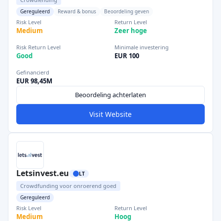
Gereguleerd
Reward & bonus
Beoordeling geven
Risk Level
Return Level
Medium
Zeer hoge
Risk Return Level
Minimale investering
Good
EUR 100
Gefinancierd
EUR 98,45M
Beoordeling achterlaten
Visit Website
Letsinvest.eu
LT
Crowdfunding voor onroerend goed
Gereguleerd
Risk Level
Return Level
Medium
Hoog