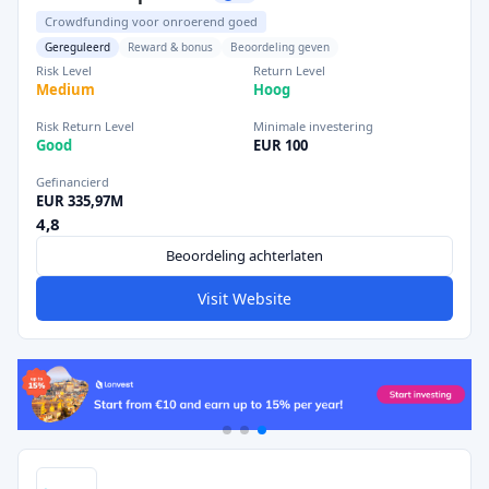
Crowdfunding voor onroerend goed
Gereguleerd
Reward & bonus
Beoordeling geven
Risk Level
Return Level
Medium
Hoog
Risk Return Level
Minimale investering
Good
EUR 100
Gefinancierd
EUR 335,97M
4,8
Beoordeling achterlaten
Visit Website