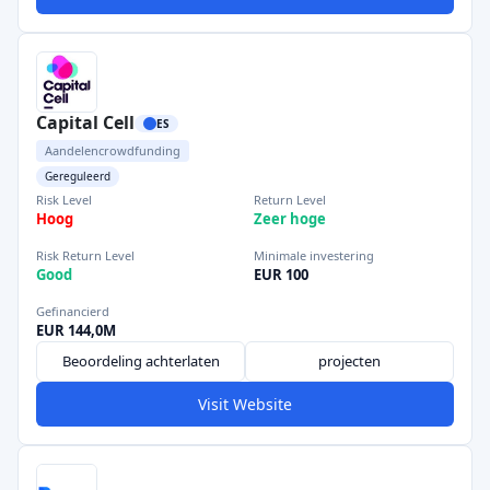
Capital Cell
ES
Aandelencrowdfunding
Gereguleerd
Risk Level
Return Level
Hoog
Zeer hoge
Risk Return Level
Minimale investering
Good
EUR 100
Gefinancierd
EUR 144,0M
Beoordeling achterlaten
projecten
Visit Website