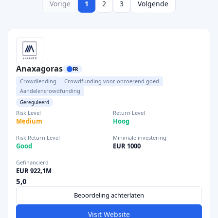
Vorige
1
2
3
Volgende
Anaxagoras
FR
Crowdlending
Crowdfunding voor onroerend goed
Aandelencrowdfunding
Gereguleerd
Risk Level
Return Level
Medium
Hoog
Risk Return Level
Minimale investering
Good
EUR 1000
Gefinancierd
EUR 922,1M
5,0
Beoordeling achterlaten
Visit Website