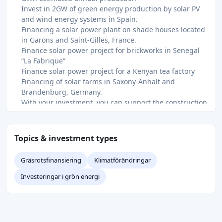
Invest in 2GW of green energy production by solar PV
and wind energy systems in Spain.
Financing a solar power plant on shade houses located
in Garons and Saint-Gilles, France.
Finance solar power project for brickworks in Senegal
“La Fabrique”
Finance solar power project for a Kenyan tea factory
Financing of solar farms in Saxony-Anhalt and
Brandenburg, Germany.
With your investment, you can support the construction
of three wind turbines in Brandenburg.
Financing of PV installation on buildings in Vogtland,
Germany.
Topics & investment types
The solar park has a nominal output of approx. 3,439
kWp and is being built in Merxleben, 30 km north-west
Gräsrotsfinansiering
Klimatförändringar
of Erfurt.
The project goal is asbestos remediation and installing
Investeringar i grön energi
a 387.2 kWp photovoltaic system on the roof of a
warehouse located in Catania, Italy. The project is
provided by Ener2Crowd and will ensure a 9.29 %
variable rate, learn more about the project here.