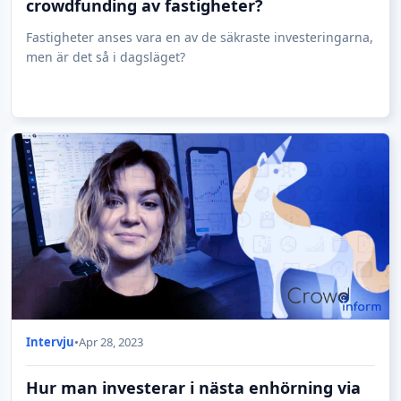
crowdfunding av fastigheter?
Fastigheter anses vara en av de säkraste investeringarna,
men är det så i dagsläget?
Intervju
•
Apr 28, 2023
Hur man investerar i nästa enhörning via