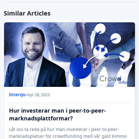
The project will include a total capacity of 130 MW of
thermal energy and a total capacity of 230 MW of solar
Similar Articles
energy.
Fiance 66,465 solar panels in the municipality of
Brummen, Netherlands
Contribution to the decarbonization of Spain, avoiding
CO2 emissions
Finance solar farm development in Spain
Intervju
•
Apr 28, 2023
Hur investerar man i peer-to-peer-
marknadsplattformar?
Låt oss ta reda på hur man investerar i peer-to-peer-
marknadsplatser för crowdfunding med vår gäst Kimmo