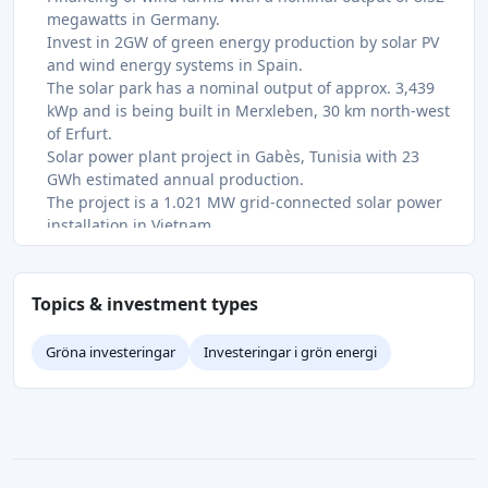
megawatts in Germany.
Invest in 2GW of green energy production by solar PV
and wind energy systems in Spain.
The solar park has a nominal output of approx. 3,439
kWp and is being built in Merxleben, 30 km north-west
of Erfurt.
Solar power plant project in Gabès, Tunisia with 23
GWh estimated annual production.
The project is a 1.021 MW grid-connected solar power
installation in Vietnam.
This project will be located in Llardecans and will add
49.90 MWP of solar energy.
Financing a ground-mounted solar power plant located
Topics & investment types
in France.
Gröna investeringar
Investeringar i grön energi