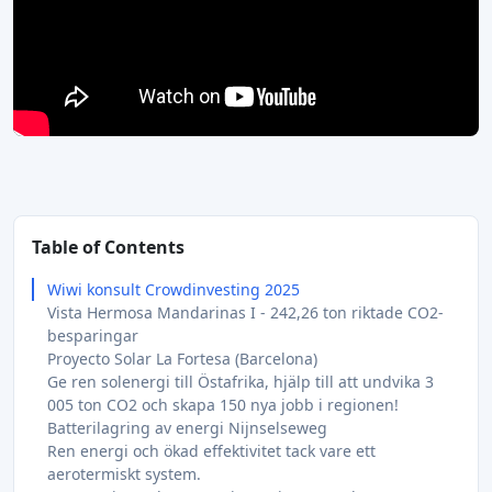
Table of Contents
Wiwi konsult Crowdinvesting 2025
Vista Hermosa Mandarinas I - 242,26 ton riktade CO2-
besparingar
Proyecto Solar La Fortesa (Barcelona)
Ge ren solenergi till Östafrika, hjälp till att undvika 3
005 ton CO2 och skapa 150 nya jobb i regionen!
Batterilagring av energi Nijnselseweg
Ren energi och ökad effektivitet tack vare ett
aerotermiskt system.