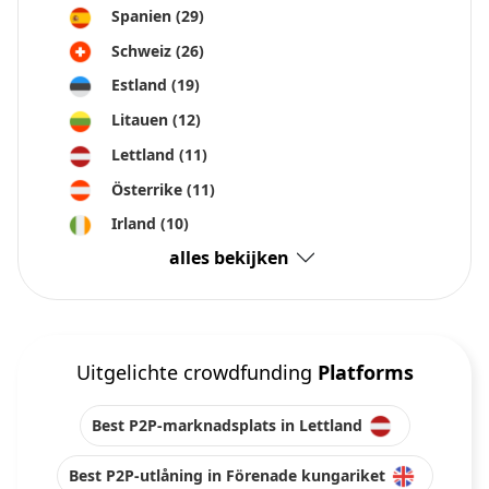
Spanien
(29)
återvinningsanläggning!
Gröna sol- och batterisystem för företag i Östafrika
Schweiz
(26)
Du investerar i två solcellssystem i Tyskland och Italien.
Estland
(19)
Litauen
(12)
Lettland
(11)
Österrike
(11)
Irland
(10)
alles bekijken
Uitgelichte crowdfunding
Platforms
Best P2P-marknadsplats in Lettland
Best P2P-utlåning in Förenade kungariket