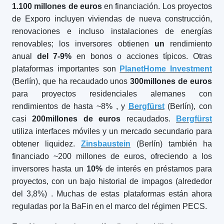
1
.100 millones de euros
en financiación. Los proyectos
de Exporo incluyen viviendas de nueva construcción,
renovaciones e incluso instalaciones de energías
renovables; los inversores obtienen
un
rendimiento
anual
del 7-9%
en bonos o acciones típicos. Otras
plataformas importantes son
PlanetHome Investment
(Berlín), que ha recaudado unos
300
millones de euros
para proyectos residenciales alemanes con
rendimientos de hasta ~8%
, y
Bergfürst
(Berlín), con
casi
200
millones de euros
recaudados.
Bergfürst
utiliza interfaces móviles y un mercado secundario para
obtener liquidez.
Zinsbaustein
(Berlín) también ha
financiado ~200 millones de euros, ofreciendo a los
inversores hasta un
10%
de interés en préstamos para
proyectos, con un bajo historial de impagos (alrededor
del 3,8%)
. Muchas de estas plataformas están ahora
reguladas por la BaFin en el marco del régimen PECS.