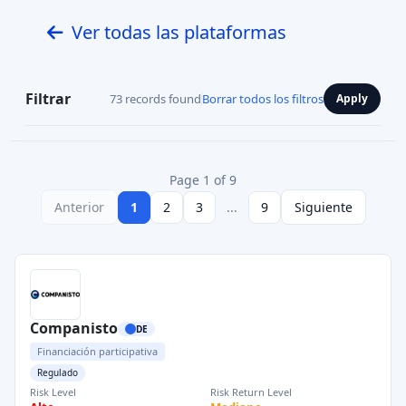
Ver todas las plataformas
Filtrar
73 records found
Borrar todos los filtros
Apply
Page 1 of 9
Anterior
1
2
3
...
9
Siguiente
Companisto
DE
Financiación participativa
Regulado
Risk Level
Risk Return Level