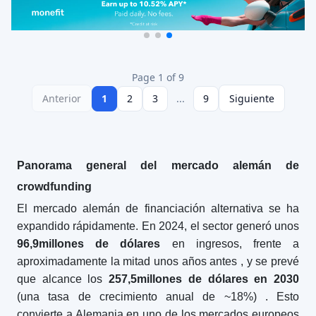
Page 1 of 9
Anterior
1
2
3
...
9
Siguiente
Panorama general del mercado alemán de
crowdfunding
El mercado alemán de financiación alternativa se ha
expandido rápidamente. En 2024, el sector generó unos
96,9
millones de dólares
en ingresos, frente a
aproximadamente la mitad unos años antes
, y se prevé
que alcance los
257,5
millones de dólares en 2030
(una tasa de crecimiento anual de ~18%)
. Esto
convierte a Alemania en uno de los mercados europeos