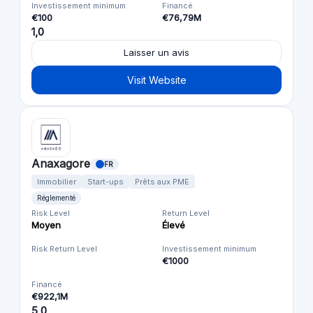
Investissement minimum
Financé
€100
€76,79M
1,0
Laisser un avis
Visit Website
Anaxagore
FR
Immobilier
Start-ups
Prêts aux PME
Réglementé
Risk Level
Return Level
Moyen
Élevé
Risk Return Level
Investissement minimum
€1000
Financé
€922,1M
5,0