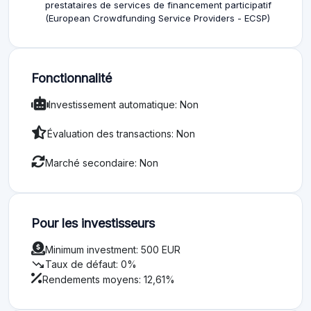
prestataires de services de financement participatif
(European Crowdfunding Service Providers - ECSP)
Fonctionnalité
Investissement automatique: Non
Évaluation des transactions: Non
Marché secondaire: Non
Pour les investisseurs
Minimum investment: 500 EUR
trending_down
Taux de défaut: 0%
Rendements moyens: 12,61%