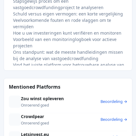
Stapsgewijs proces om een
vastgoedcrowdfundingproject te analyseren
Schuld versus eigen vermogen: een korte vergelijking
Veelvoorkomende fouten en rode vlaggen om te
vermijden
Hoe u uw investeringen kunt verifiëren en monitoren
Voorbeeld van een monitoringlogboek voor actieve
projecten
Ons standpunt: wat de meeste handleidingen missen
bij de analyse van vastgoedcrowdfunding
Vind het juiste platform voor betrouwbare analyse van
vastgoedcrowdfunding
Veelgestelde vragen
Welke risico's komen het meest voor bij Europese
Mentioned Platforms
vastgoedcrowdfunding?
Hoe kan ik controleren of een crowdfundingplatform
Zou winst opleveren
Beoordeling →
goed gereguleerd is?
Onroerend goed
Waarom worden schuldbeleggingen bij
vastgoedcrowdfunding als veiliger beschouwd dan
Crowdpear
Beoordeling →
aandelenbeleggingen?
Onroerend goed
Wat is het gemiddelde verwachte
Letsinvest.eu
vertragingspercentage in Frankrijk voor