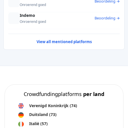
Beoordeling →
vastgoedcrowdfundingprojecten?
Onroerend goed
Moet ik vastgoedcrowdfundingprojecten blijven volgen
Indemo
nadat ik heb geïnvesteerd?
Beoordeling →
Onroerend goed
Aanbevolen
View all mentioned platforms
Crowdfundingplatforms
per land
Verenigd Koninkrijk
(74)
Duitsland
(73)
Italië
(57)