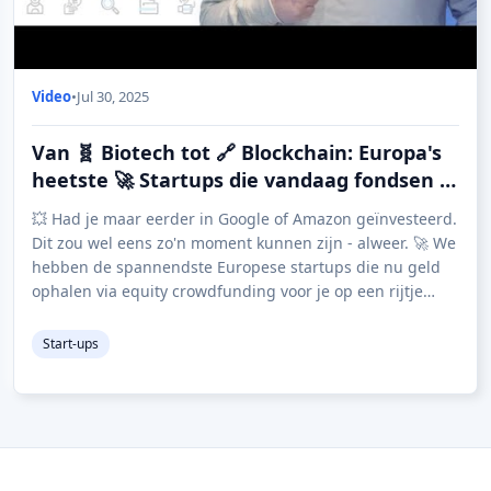
Video
•
Jul 30, 2025
Van 🧬 Biotech tot 🔗 Blockchain: Europa's
heetste 🚀 Startups die vandaag fondsen 💸
werven
💥 Had je maar eerder in Google of Amazon geïnvesteerd.
Dit zou wel eens zo'n moment kunnen zijn - alweer. 🚀 We
hebben de spannendste Europese startups die nu geld
ophalen via equity crowdfunding voor je op een rijtje
gezet. Deze bedrijven pakken prob
Start-ups