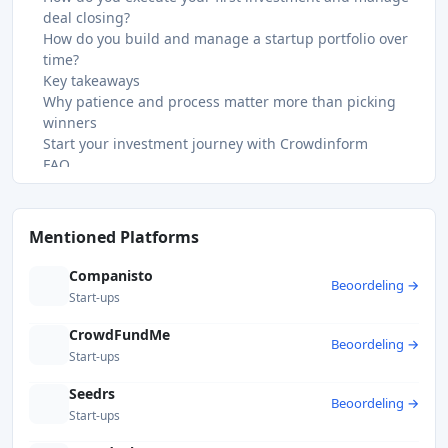
deal closing?
How do you build and manage a startup portfolio over
time?
Key takeaways
Why patience and process matter more than picking
winners
Start your investment journey with Crowdinform
FAQ
What is the minimum budget for startup investing?
How long does it take to see returns from startup
investing?
Mentioned Platforms
Do I need to be an accredited investor to invest in
startups?
Companisto
Beoordeling →
What is the difference between a SAFE and a
Start-ups
convertible note?
How many startup investments should a beginner
CrowdFundMe
Beoordeling →
make?
Start-ups
Recommended
Seedrs
Beoordeling →
Start-ups