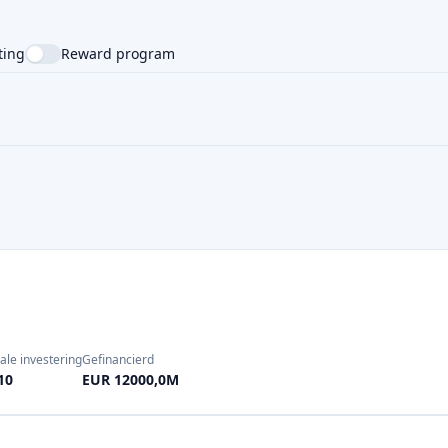
ale investering
Gefinancierd
10
EUR 12000,0M
ale investering
Gefinancierd
100
EUR 29,12M