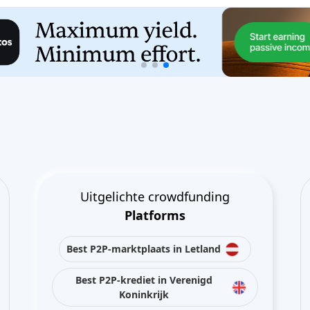
Uitgelichte crowdfunding
Platforms
Best P2P-marktplaats in Letland
Best P2P-krediet in Verenigd
Koninkrijk
Best Crowdlending in Nederland
Best Aandelencrowdfunding in
Italië
Best Crowdfunding voor
onroerend goed in Duitsland
Best Crowdlending in Verenigd