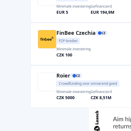
Roier
CZ
Crowdfunding voor onroerend goed
Minimale investering
Gefinancierd
CZK 5000
CZK 8,51M
Zonky
CZ
P2P-krediet
Minimale investering
CZK 200