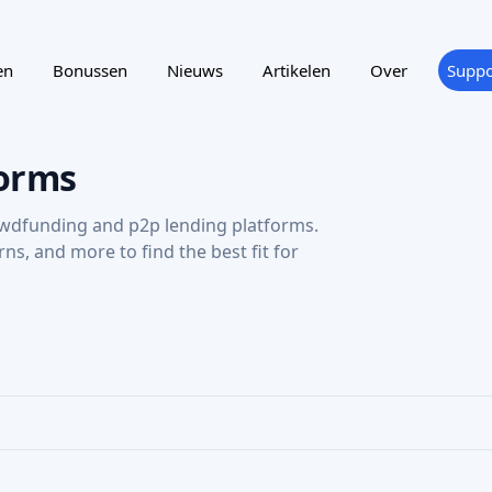
wdfunding and p2p lending platforms.
urns, and more to find the best fit for
ting
Reward program
NTRY
SUPPORTED LANGUAGE