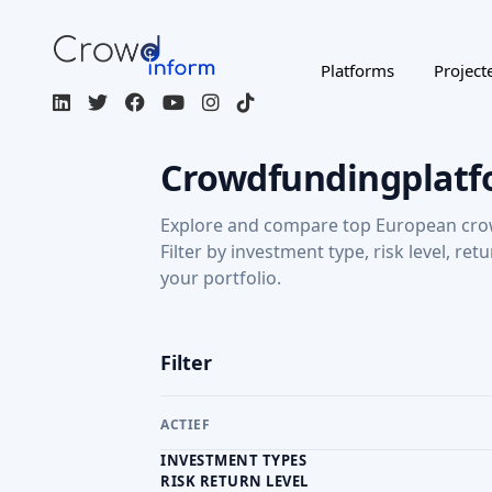
Explore and compare top European cro
Filter by investment type, risk level, ret
your portfolio.
Filter
ACTIEF
INVESTMENT TYPES
RISK RETURN LEVEL
RETURN: CAPITAL GAINS
Regulated / Licensed
Impact Inves
MORE FILTERS
CROWDFUNDING TYPE
COU
Page 1 of 2