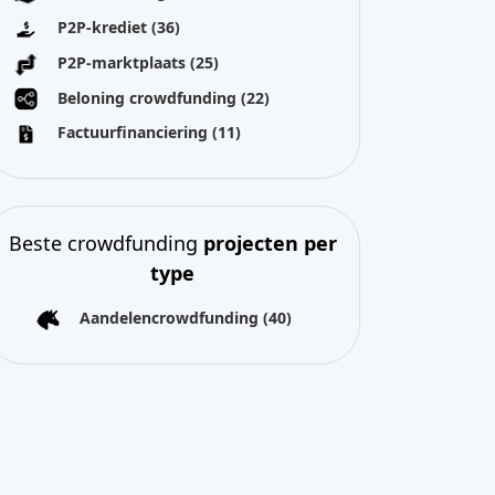
Beste crowdfunding
projecten per
type
Aandelencrowdfunding
(40)
Alle auteursrechten voorbehouden 2026
Over ons
Algemene voorwaarden
Privacybeleid
Impressum
Cookies