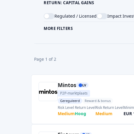
Mintos
LV
P2P-marktplaats
Gereguleerd
Reward & bonus
Risk Level
Return Level
Risk Return Level
Minim
Medium
Hoog
Medium
EUR 
Fintown
CZ
Crowdfunding voor onroerend goed
Reward & bonus
Return Level
Risk Level
Risk Return Level
Minim
Hoog
Medium
Medium
EUR 
Zlty melon
SK
P2P-krediet