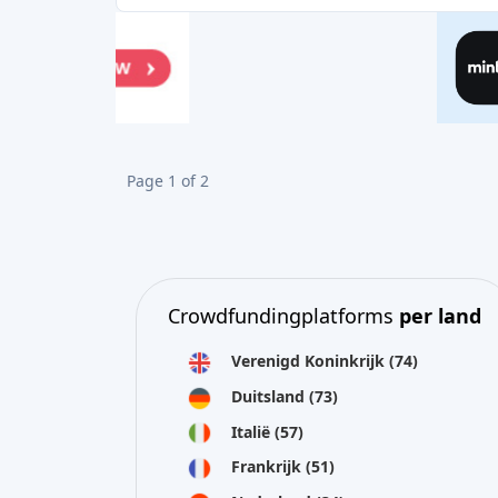
Crowdfundingplatforms
per land
Verenigd Koninkrijk
(74)
Duitsland
(73)
Italië
(57)
Frankrijk
(51)
Nederland
(34)
Spanje
(29)
Zwitserland
(26)
Estland
(19)
Litouwen
(12)
Letland
(11)
Oostenrijk
(11)