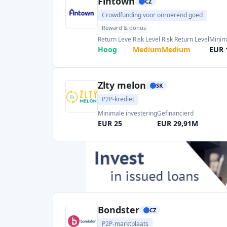
Minimale investering
Gefinancierd
EUR 25
EUR 29,91M
Bondster
CZ
P2P-marktplaats
Minimale investering
Gefinancierd
EUR 5
EUR 194,9M
FinBee Czechia
CZ
P2P-krediet
Minimale investering
CZK 100