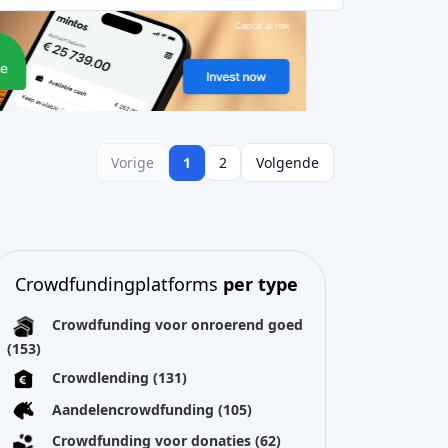
Crowdfundingplatforms
per type
Crowdfunding voor onroerend goed
(153)
Crowdlending
(131)
Aandelencrowdfunding
(105)
Crowdfunding voor donaties
(62)
P2P-krediet
(36)
P2P-marktplaats
(25)
Beloning crowdfunding
(22)
Factuurfinanciering
(11)