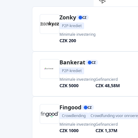
Bankerat
CZ
P2P-krediet
Minimale investering
Gefinancierd
CZK 5000
CZK 48,58M
Fingood
CZ
Crowdlending
Crowdfunding voor onroer
Minimale investering
Gefinancierd
CZK 1000
CZK 1,37M
Page 1 of 2