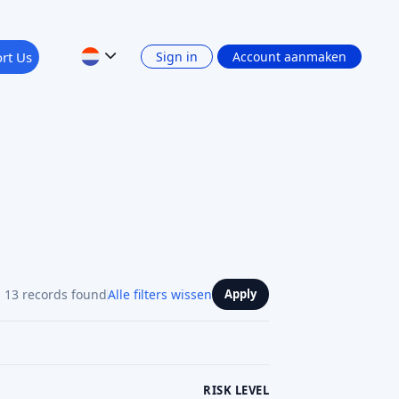
13 records found
Alle filters wissen
Apply
RISK LEVEL
RETURN: INTEREST INCOME
Show 4 filters
PLATFORM CURRENCY
Vorige
1
2
Volgende