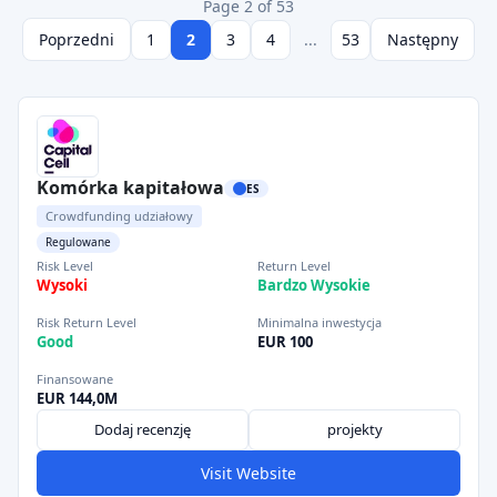
Page 2 of 53
Poprzedni
1
2
3
4
...
53
Następny
Komórka kapitałowa
ES
Crowdfunding udziałowy
Regulowane
Risk Level
Return Level
Wysoki
Bardzo Wysokie
Risk Return Level
Minimalna inwestycja
Good
EUR 100
Finansowane
EUR 144,0M
Dodaj recenzję
projekty
Visit Website