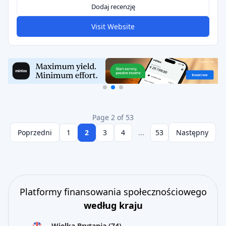
Dodaj recenzję
Visit Website
Page 2 of 53
Poprzedni
1
2
3
4
...
53
Następny
Platformy finansowania społecznościowego
według kraju
Wielka Brytania
(74)