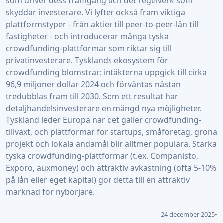
som driver dess framgång och det regelverk som
skyddar investerare. Vi lyfter också fram viktiga
plattformstyper - från aktier till peer-to-peer-lån till
fastigheter - och introducerar många tyska
crowdfunding-plattformar som riktar sig till
privatinvesterare. Tysklands ekosystem för
crowdfunding blomstrar: intäkterna uppgick till cirka
96,9 miljoner dollar 2024 och förväntas nästan
tredubblas fram till 2030. Som ett resultat har
detaljhandelsinvesterare en mängd nya möjligheter.
Tyskland leder Europa när det gäller crowdfunding-
tillväxt, och plattformar för startups, småföretag, gröna
projekt och lokala ändamål blir alltmer populära. Starka
tyska crowdfunding-plattformar (t.ex. Companisto,
Exporo, auxmoney) och attraktiv avkastning (ofta 5-10%
på lån eller eget kapital) gör detta till en attraktiv
marknad för nybörjare.
24 december 2025
•