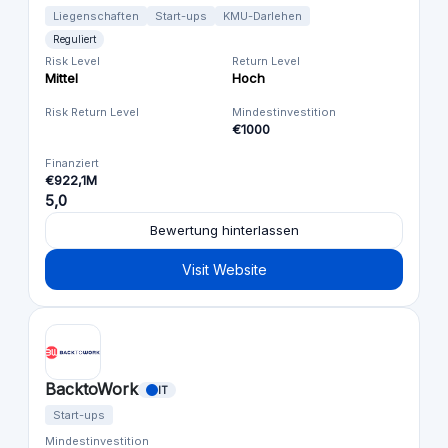
Liegenschaften
Start-ups
KMU-Darlehen
Reguliert
Risk Level
Return Level
Mittel
Hoch
Risk Return Level
Mindestinvestition
€1000
Finanziert
€922,1M
5,0
Bewertung hinterlassen
Visit Website
BacktoWork
IT
Start-ups
Mindestinvestition