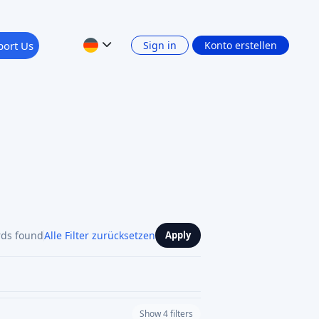
port Us
Sign in
Konto erstellen
rds found
Alle Filter zurücksetzen
Apply
Show 4 filters