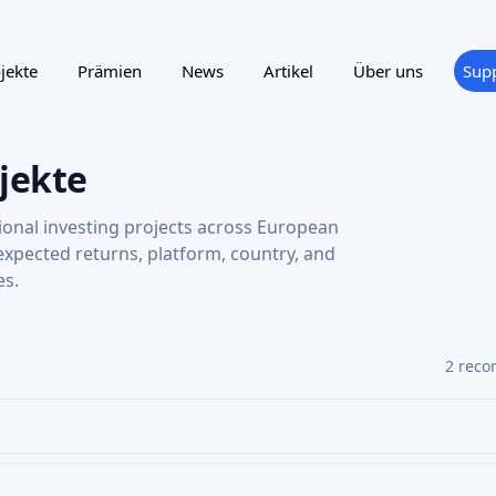
jekte
Prämien
News
Artikel
Über uns
Sup
jekte
ional investing projects across European
 expected returns, platform, country, and
es.
2 reco