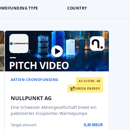
OWDFUNDING TYPE
COUNTRY
AKTIEN-CROWDFUNDING
AI SCORE: 68
GREEN ENERGY
NULLPUNKT AG
Eine Schweizer Aktiengesellschaft bietet ein
patentiertes Eisspeicher-Wärmepumpe
Target amount
0,45 MEUR