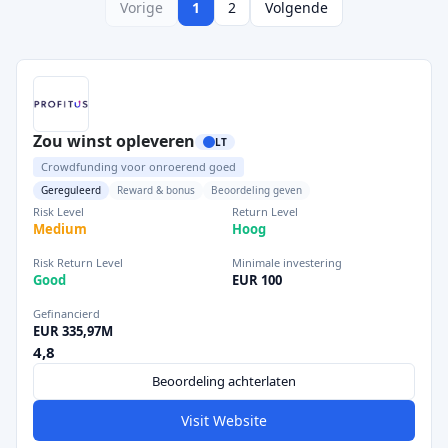
Vorige
1
2
Volgende
Zou winst opleveren
LT
Crowdfunding voor onroerend goed
Gereguleerd
Reward & bonus
Beoordeling geven
Risk Level
Return Level
Medium
Hoog
Risk Return Level
Minimale investering
Good
EUR 100
Gefinancierd
EUR 335,97M
4,8
Beoordeling achterlaten
Visit Website