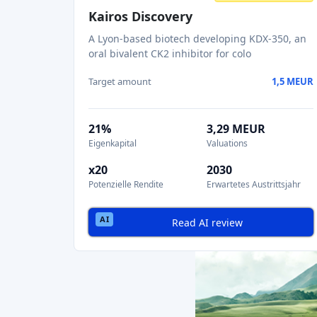
AKTIEN-CROWDFUNDING
AI SCORE: 58
PERSONALWESEN
Alles in einem
Die Personalbeschaffung neu erfinden – mit
KI, die Bewerber automatisch zuordnet
Target amount
0,6 MEUR