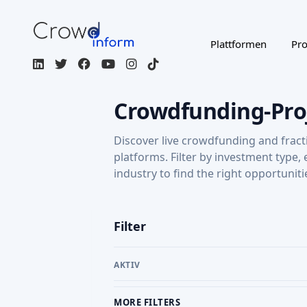
MORE FILTERS
PLATFORM
CR
AKTIEN-
AI SCORE: 65
CROWDFUNDING
LUFT- UND
RAUMFAHRT
Kepplair Evolution
Kepplair Evolution converts the certified ATR 72
regional aircraft into the KEPP