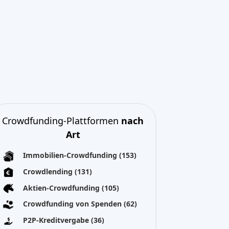
P2P-Kreditvergabe
(36)
P2P-Marktplatz
(25)
Crowdfunding belohnen
(22)
Finanzierung auf Rechnung
(11)
Bestes Crowdfunding
projekte
nach Art
Aktien-Crowdfunding
(52)