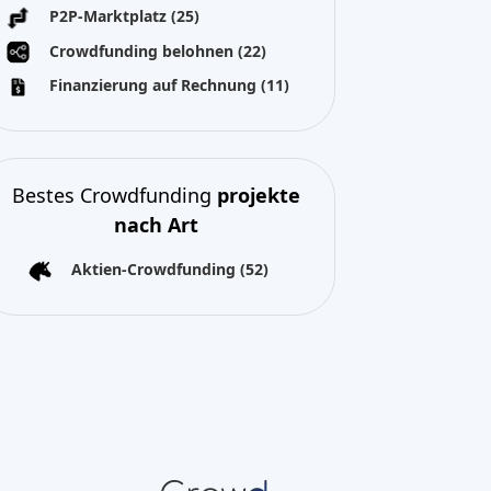
Alle Rechte vorbehalten 2026
Über uns
Nutzungsbedingungen
atenschutzerklärung
Impressum
Cookies
attformen zur Verfügung gestellten Daten. Crowdinform
der Auslassungen oder für die Ergebnisse, die durch die
ndigkeit, Genauigkeit, Aktualität oder der Ergebnisse, die
d Eigentum der jeweiligen Inhalte. Direkte und indirekte
eils des investierten Kapitals besteht.