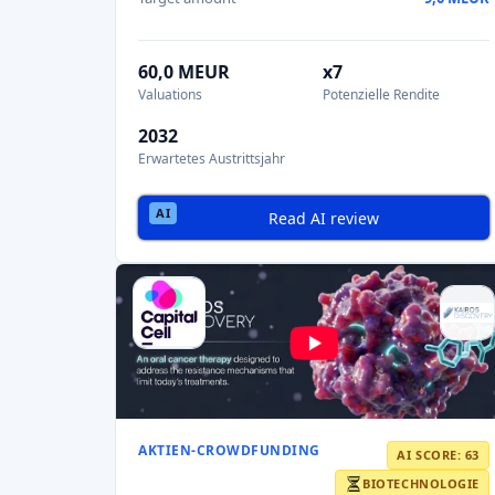
BIOTECHNOLOGIE
Kairos Discovery
A Lyon-based biotech developing KDX-350, an
oral bivalent CK2 inhibitor for colo
Target amount
1,5 MEUR
21%
3,29 MEUR
Eigenkapital
Valuations
x20
2030
Potenzielle Rendite
Erwartetes Austrittsjahr
Read AI review