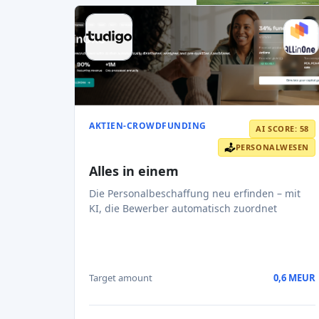
4.9x
2031
Potenzielle Rendite
Erwartetes Austrittsjahr
Read AI review
Crowdfunding-Plattformen
nach
Ländern
Vereinigtes Königreich
(74)
Deutschland
(73)
Italien
(57)
Frankreich
(51)