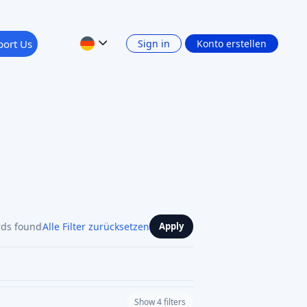
Show 4 filters
INDUSTRY
N-CROWDFUNDING
AI SCORE: 75
3D PRINTING
YX
entwickelt und fertigt in Frankreich
ielle 3D-Drucker und automati