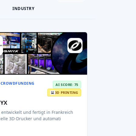
amount
0,4 MEUR
2032
le Rendite
Erwartetes Austrittsjahr
Read AI review
N-CROWDFUNDING
AI SCORE: 63