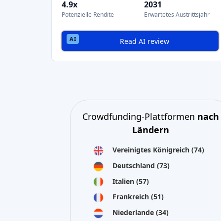
Niederlande
(34)
Spanien
(29)
Switzerland
(26)
Estland
(19)
Litauen
(12)
Lettland
(11)
Österreich
(11)
Irland
(10)
Alle anzeigen