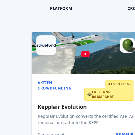
Target amount
9,0 MEUR
60,0 MEUR
x7
Valuations
Potenzielle Rendite
2032
Erwartetes Austrittsjahr
Read AI review
AKTIEN-CROWDFUNDING
AI SCORE: 63