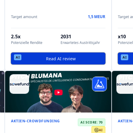
AI
Blumana
Wind 
AI agents specializing in consumer
Wind Fi
intelligence for B2C brands: the platform agg
generat
Target amount
0,75 MEUR
Target 
2,8 MEUR
x28
9,96 
Valuations
Potenzielle Rendite
Valuatio
2033
2036
Erwartetes Austrittsjahr
Erwartete
Read AI review