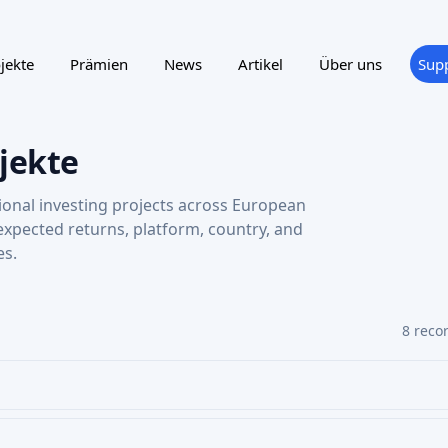
OWDFUNDING TYPE
COUNTRY
AKTIEN-CROWDFUNDING
AKTIE
AI SCORE: 65
PROPTECH
Héméra
COSM
Außergewöhnliche Standorte in hochwertige
Cosmyx 
und flexible Arbeitsräume verwandeln
industr