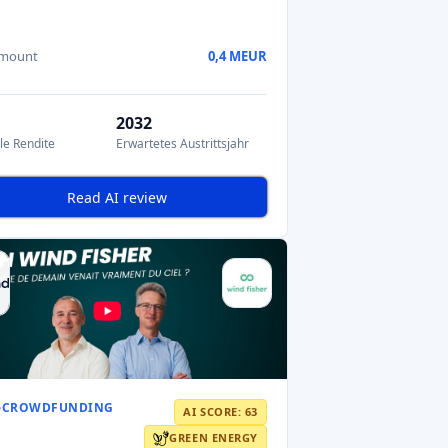
GREEN ENERGY
Fisher
sher develops airborne wind
ors — helium-filled rotating wings tet
amount
0,6 MEUR
MEUR
x10
ns
Potenzielle Rendite
s Austrittsjahr
Read AI review