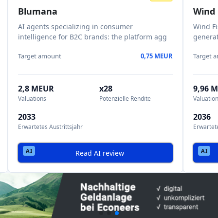
AKTIEN-CROWDFUNDING
AI SCORE: 55
MEDIZINTECHNIK
Mein Krankenhaus
Die Plattform, die Krankenhäusern hilft, ihre
Abteilungen zu entlasten und gleic
Target amount
0,6 MEUR
4,1 MEUR
x8.9