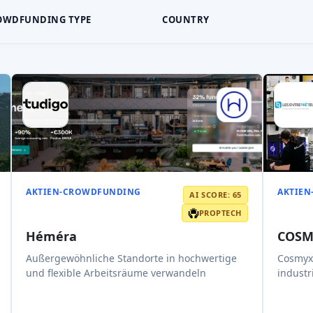
Target amount
1,5 MEUR
Target 
2.5x
2031
x10
Potenzielle Rendite
Erwartetes Austrittsjahr
Potenziel
Read AI review
AKTIEN-CROWDFUNDING
AKTIE
AI SCORE: 70