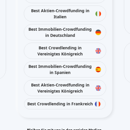
Bleiben Sie mit uns in den sozialen Medien
verbunden
D
Projekte und Plattformen aus öffentlich zugänglichen quellen oder von den Pl
ormationen nicht unabhängig überprüft und ist nicht verantwortlich für Fehler o
" zur Verfügung gestellt, ohne Garantie auf Vollständigkeit, Richtigkeit, vollstä
art, weder ausdrücklich noch stillschweigend. Marken und zugehörige Inhalte sin
en verbunden, da ein potenzielles Risiko besteht verlust des gesamten oder eines T