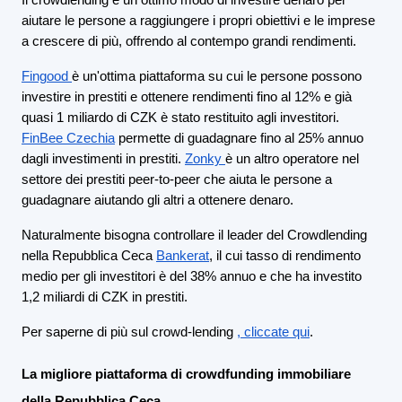
Il crowdlending è un ottimo modo di investire denaro per
aiutare le persone a raggiungere i propri obiettivi e le imprese
a crescere di più, offrendo al contempo grandi rendimenti.
Fingood
è un'ottima piattaforma su cui le persone possono
investire in prestiti e ottenere rendimenti fino al 12% e già
quasi 1 miliardo di CZK è stato restituito agli investitori.
FinBee Czechia
permette di guadagnare fino al 25% annuo
dagli investimenti in prestiti.
Zonky
è un altro operatore nel
settore dei prestiti peer-to-peer che aiuta le persone a
guadagnare aiutando gli altri a ottenere denaro.
Naturalmente bisogna controllare il leader del Crowdlending
nella Repubblica Ceca
Bankerat
, il cui tasso di rendimento
medio per gli investitori è del 38% annuo e che ha investito
1,2 miliardi di CZK in prestiti.
Per saperne di più sul crowd-lending
, cliccate qui
.
La migliore piattaforma di crowdfunding immobiliare
della Repubblica Ceca