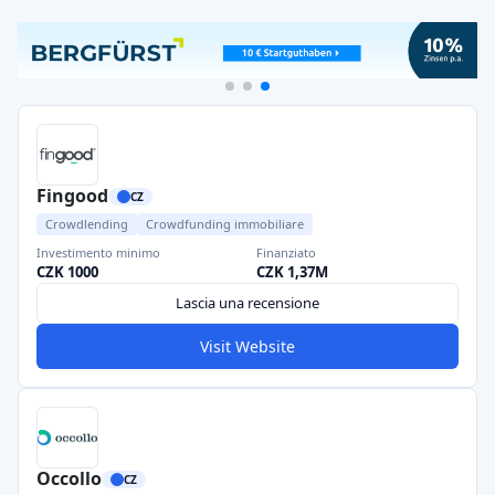
Fingood
CZ
Crowdlending
Crowdfunding immobiliare
Investimento minimo
Finanziato
CZK 1000
CZK 1,37M
Lascia una recensione
Visit Website
Occollo
CZ