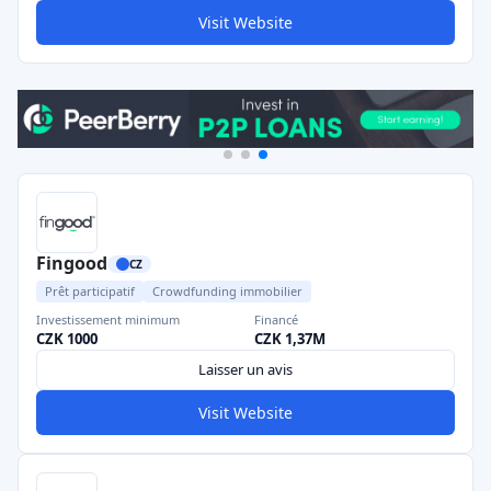
Visit Website
Fingood
CZ
Prêt participatif
Crowdfunding immobilier
Investissement minimum
Financé
CZK 1000
CZK 1,37M
Laisser un avis
Visit Website