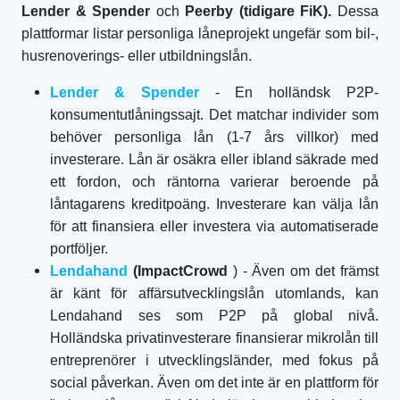
Lender & Spender
och
Peerby (tidigare FiK).
Dessa
plattformar listar personliga låneprojekt ungefär som bil-,
husrenoverings- eller utbildningslån.
Lender & Spender
- En holländsk P2P-
konsumentutlåningssajt. Det matchar individer som
behöver personliga lån (1-7 års villkor) med
investerare. Lån är osäkra eller ibland säkrade med
ett fordon, och räntorna varierar beroende på
låntagarens kreditpoäng. Investerare kan välja lån
för att finansiera eller investera via automatiserade
portföljer.
Lendahand
(ImpactCrowd
) - Även om det främst
är känt för affärsutvecklingslån utomlands, kan
Lendahand ses som P2P på global nivå.
Holländska privatinvesterare finansierar mikrolån till
entreprenörer i utvecklingsländer, med fokus på
social påverkan. Även om det inte är en plattform för