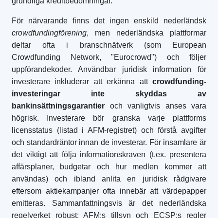
grundliga kreditbedömningar.
För närvarande finns det ingen enskild nederländsk
crowdfundingförening
, men nederländska plattformar
deltar ofta i branschnätverk (som European
Crowdfunding Network, "Eurocrowd") och följer
uppförandekoder. Användbar juridisk information för
investerare inkluderar att erkänna att
crowdfunding-
investeringar inte skyddas av
bankinsättningsgarantier
och vanligtvis anses vara
högrisk. Investerare bör granska varje plattforms
licensstatus (listad i AFM-registret) och förstå avgifter
och standardräntor innan de investerar. För insamlare är
det viktigt att följa informationskraven (t.ex. presentera
affärsplaner, budgetar och hur medlen kommer att
användas) och ibland anlita en juridisk rådgivare
eftersom aktiekampanjer ofta innebär att värdepapper
emitteras. Sammanfattningsvis är det nederländska
regelverket robust: AFM:s tillsyn och ECSP:s regler