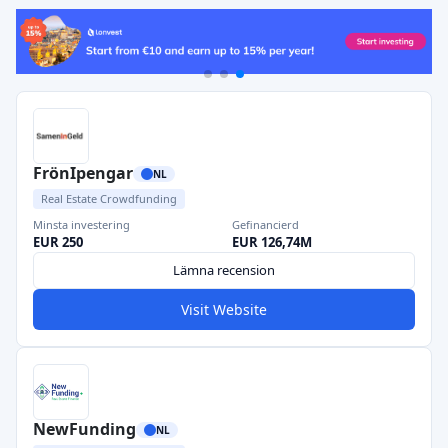
FrönIpengar
NL
Real Estate Crowdfunding
Minsta investering
Gefinancierd
EUR 250
EUR 126,74M
Lämna recension
Visit Website
NewFunding
NL