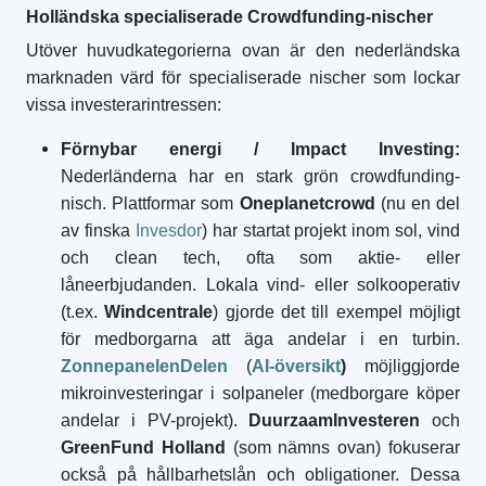
Holländska specialiserade Crowdfunding-nischer
Utöver huvudkategorierna ovan är den nederländska
marknaden värd för specialiserade nischer som lockar
vissa investerarintressen:
Förnybar energi / Impact Investing:
Nederländerna har en stark grön crowdfunding-
nisch. Plattformar som
Oneplanetcrowd
(nu en del
av finska
Invesdor
) har startat projekt inom sol, vind
och clean tech, ofta som aktie- eller
låneerbjudanden. Lokala vind- eller solkooperativ
(t.ex.
Windcentrale
) gjorde det till exempel möjligt
för medborgarna att äga andelar i en turbin.
ZonnepanelenDelen
(
AI-översikt
)
möjliggjorde
mikroinvesteringar i solpaneler (medborgare köper
andelar i PV-projekt).
DuurzaamInvesteren
och
GreenFund Holland
(som nämns ovan) fokuserar
också på hållbarhetslån och obligationer. Dessa