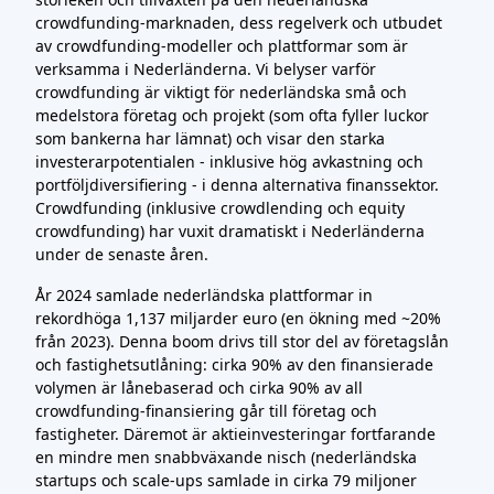
crowdfunding-marknaden, dess regelverk och utbudet
av crowdfunding-modeller och plattformar som är
verksamma i Nederländerna. Vi belyser varför
crowdfunding är viktigt för nederländska små och
medelstora företag och projekt (som ofta fyller luckor
som bankerna har lämnat) och visar den starka
investerarpotentialen - inklusive hög avkastning och
portföljdiversifiering - i denna alternativa finanssektor.
Crowdfunding (inklusive crowdlending och equity
crowdfunding) har vuxit dramatiskt i Nederländerna
under de senaste åren.
År 2024 samlade nederländska plattformar in
rekordhöga 1,137 miljarder euro (en ökning med ~20%
från 2023). Denna boom drivs till stor del av företagslån
och fastighetsutlåning: cirka 90% av den finansierade
volymen är lånebaserad och cirka 90% av all
crowdfunding-finansiering går till företag och
fastigheter. Däremot är aktieinvesteringar fortfarande
en mindre men snabbväxande nisch (nederländska
startups och scale-ups samlade in cirka 79 miljoner