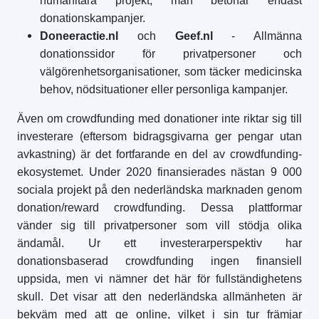
humanitära projekt; man betonar endast
donationskampanjer.
Doneeractie.nl
och
Geef.nl
- Allmänna
donationssidor för privatpersoner och
välgörenhetsorganisationer, som täcker medicinska
behov, nödsituationer eller personliga kampanjer.
Även om crowdfunding med donationer inte riktar sig till
investerare (eftersom bidragsgivarna ger pengar utan
avkastning) är det fortfarande en del av crowdfunding-
ekosystemet. Under 2020 finansierades nästan 9 000
sociala projekt på den nederländska marknaden genom
donation/reward crowdfunding. Dessa plattformar
vänder sig till privatpersoner som vill stödja olika
ändamål. Ur ett investerarperspektiv har
donationsbaserad crowdfunding ingen finansiell
uppsida, men vi nämner det här för fullständighetens
skull. Det visar att den nederländska allmänheten är
bekväm med att ge online, vilket i sin tur främjar