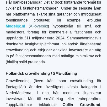
slår bankbesparingar. Det är dock fortfarande föremål för
cykler på fastighetsmarknaden. Under de senaste åren
har plattformarna skärpt sina garantier och introducerat
fondliknande produkter. Till exempel erbjuder
Mogelijk.nl
(
AI-översikt
) hypotekslån till små och
medelstora företag för kommersiella fastigheter och
uppnådde 311 miljoner euro 2024. Sammanfattningsvis
dominerar fastighetsplattformar holländsk lånebaserad
crowdfunding och erbjuder enskilda investerare en väg
in på fastighetsmarknaden med måttliga minimikrav och
(hittills) solid prestanda.
Holländsk crowdlending / SME-utlåning
Crowdlending (även känt som crowdfunding för
företagslån) är den överlägset största kategorin i
Nederländerna. I den här modellen finansierar
investerare lån till småföretag eller entreprenörer.
Toppplattformar inkluderar
Collin Crowdfund
,