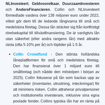
NLInvesteert
,
Geldvoorelkaar
,
DuurzaamInvesteren
och
AndersFinancieren
. Collin och NLInvesteert
förmedlade vardera över 138 miljoner euro under 2022,
vilket gör dem till de ledande långivarna till små och
medelstora företag. Dessa lån sträcker sig från kortfristigt
rörelsekapital till tillväxtfinansiering. De är vanligtvis lån
utan säkerhet (eller andra rangens lån) med attraktiv
ränta (ofta 5-10% per år) och löptider på 1-5 år.
Collin Crowdfund
- Den största holländska
låneplattformen för små och medelstora företag.
Den har finansierat över 1 miljard euro till
småföretag (och nådde den milstolpen i början av
2025). Collin fokuserar på lån som backas upp av
säkerheter (inventarier, utrustning, inteckningar) för
att minimera risken. Collin attraherar privatpersoner
och institutionella investerare, inklusive sina egna
poolade fonder. Collins typiska lån har en ränta på