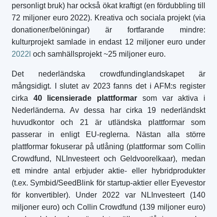
personligt bruk) har också ökat kraftigt (en fördubbling till
72 miljoner euro 2022). Kreativa och sociala projekt (via
donationer/belöningar) är fortfarande mindre:
kulturprojekt samlade in endast 12 miljoner euro under
2022l
och samhällsprojekt ~25 miljoner euro.
Det nederländska crowdfundinglandskapet är
mångsidigt. I slutet av 2023 fanns det i AFM:s register
cirka
40 licensierade plattformar
som var aktiva i
Nederländerna. Av dessa har cirka 19 nederländskt
huvudkontor och 21 är utländska plattformar som
passerar in enligt EU-reglerna. Nästan alla större
plattformar fokuserar på utlåning (plattformar som Collin
Crowdfund, NLInvesteert och Geldvoorelkaar), medan
ett mindre antal erbjuder aktie- eller hybridprodukter
(t.ex. Symbid/SeedBlink för startup-aktier eller Eyevestor
för konvertibler). Under 2022 var NLInvesteert (140
miljoner euro) och Collin Crowdfund (139 miljoner euro)