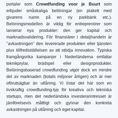
portaler som
Crowdfunding voor je Buurt
som
erbjuder småskaliga belöningar (en plakett med
givarens namn på en ny parkbänk etc.).
Belöningsmodellen är viktig för entreprenörer som
lanserar nya produkter: den ger kapital och
marknadsvalidering. För finansiärer i detaljhandeln är
"avkastningen" den levererade produkten eller tjänsten
plus tillfredsställelsen av att stödja innovation. Typiska
framgångsrika kampanjer i Nederländerna omfattar
teknikprylar, brädspel eller designprodukter.
Belöningsbaserad crowdfunding utgör dock en mindre
del av marknaden (tiotals miljoner årligen) och är mer
oförutsägbar än utlåning. Vi listar det här som en
livskraftig crowdfunding-typ för kreativa och tekniska
startups, men det nederländska investerarintresset är
jämförelsevis måttligt och gynnar den konkreta
avkastningen på utlåning och eget kapital.