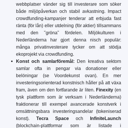
webbplatser vänder sig till investerare som söker
både miljöpåverkan och stabil avkastning. Impact
crowdfunding-kampanjer tenderar att erbjuda fast
ränta (för lån) eller utdelning (för aktier) tillsammans
med den "gröna" fördelen. Miljökulturen i
Nederländerna har gjort denna nisch populär:
många privatinvesterare tycker om att stödja
ekoprojekt via crowdfunding.
Konst och samlarföremål:
Den kreativa sektorn
samlar ofta in pengar via donationer eller
belöningar (se Voordekunst ovan). En mer
investeringsorienterad konstnisch håller på att växa
fram, även om den fortfarande är liten.
Finexity
(en
tysk plattform som är verksam i Nederländerna)
fraktionerar till exempel avancerade konstverk i
omsättningsbara investeringsandelar (tokeniserad
konst).
Tecra Space
och
InfiniteLaunch
(blockchain-plattformar som är listade i