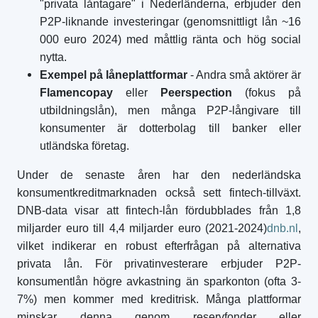
"privata låntagare" i Nederländerna, erbjuder den
P2P-liknande investeringar (genomsnittligt lån ~16
000 euro 2024) med måttlig ränta och hög social
nytta.
Exempel på låneplattformar
- Andra små aktörer är
Flamencopay
eller
Peerspection
(fokus på
utbildningslån), men många P2P-långivare till
konsumenter är dotterbolag till banker eller
utländska företag.
Under de senaste åren har den nederländska
konsumentkreditmarknaden också sett fintech-tillväxt.
DNB-data visar att fintech-lån fördubblades från 1,8
miljarder euro till 4,4 miljarder euro (2021-2024)
dnb.nl
,
vilket indikerar en robust efterfrågan på alternativa
privata lån. För privatinvesterare erbjuder P2P-
konsumentlån högre avkastning än sparkonton (ofta 3-
7%) men kommer med kreditrisk. Många plattformar
minskar denna genom reservfonder eller