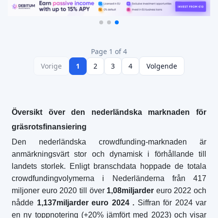
Page 1 of 4
Vorige
1
2
3
4
Volgende
Översikt över den nederländska marknaden för
gräsrotsfinansiering
Den nederländska crowdfunding-marknaden är
anmärkningsvärt stor och dynamisk i förhållande till
landets storlek. Enligt branschdata hoppade de totala
crowdfundingvolymerna i Nederländerna från 417
miljoner euro 2020 till över
1,08
miljarder
euro 2022 och
nådde
1,137
miljarder euro 2024
.
Siffran för 2024 var
en ny toppnotering (+20% jämfört med 2023) och visar