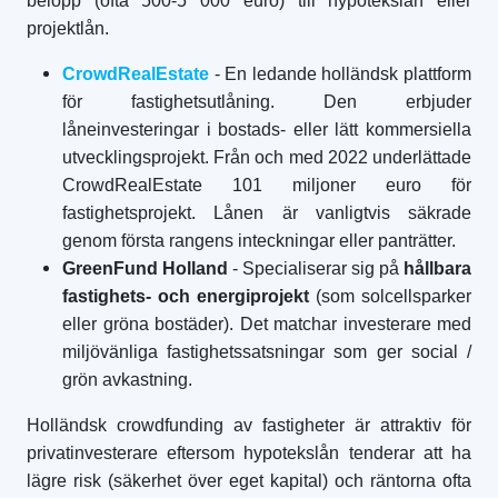
belopp (ofta 500-5 000 euro) till hypotekslån eller
projektlån.
CrowdRealEstate
- En ledande holländsk plattform
för fastighetsutlåning. Den erbjuder
låneinvesteringar i bostads- eller lätt kommersiella
utvecklingsprojekt. Från och med 2022 underlättade
CrowdRealEstate 101 miljoner euro för
fastighetsprojekt. Lånen är vanligtvis säkrade
genom första rangens inteckningar eller panträtter.
GreenFund Holland
- Specialiserar sig på
hållbara
fastighets- och energiprojekt
(som solcellsparker
eller gröna bostäder). Det matchar investerare med
miljövänliga fastighetssatsningar som ger social /
grön avkastning.
Holländsk crowdfunding av fastigheter är attraktiv för
privatinvesterare eftersom hypotekslån tenderar att ha
lägre risk (säkerhet över eget kapital) och räntorna ofta