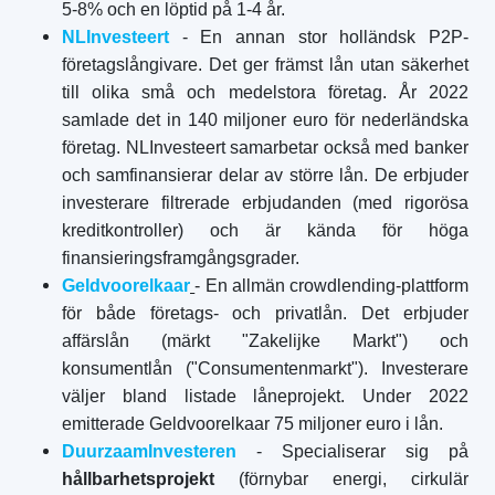
5-8% och en löptid på 1-4 år.
NLInvesteert
- En annan stor holländsk P2P-
företagslångivare. Det ger främst lån utan säkerhet
till olika små och medelstora företag. År 2022
samlade det in 140 miljoner euro för nederländska
företag. NLInvesteert samarbetar också med banker
och samfinansierar delar av större lån. De erbjuder
investerare filtrerade erbjudanden (med rigorösa
kreditkontroller) och är kända för höga
finansieringsframgångsgrader.
Geldvoorelkaar
- En allmän crowdlending-plattform
för både företags- och privatlån. Det erbjuder
affärslån (märkt "Zakelijke Markt") och
konsumentlån ("Consumentenmarkt"). Investerare
väljer bland listade låneprojekt. Under 2022
emitterade Geldvoorelkaar 75 miljoner euro i lån.
DuurzaamInvesteren
- Specialiserar sig på
hållbarhetsprojekt
(förnybar energi, cirkulär