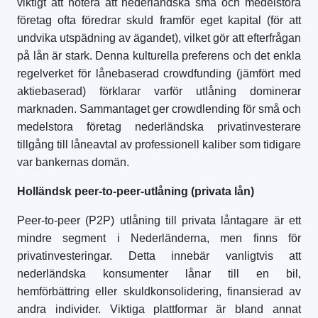
viktigt att notera att nederländska små och medelstora
företag ofta föredrar skuld framför eget kapital (för att
undvika utspädning av ägandet), vilket gör att efterfrågan
på lån är stark. Denna kulturella preferens och det enkla
regelverket för lånebaserad crowdfunding (jämfört med
aktiebaserad) förklarar varför utlåning dominerar
marknaden. Sammantaget ger crowdlending för små och
medelstora företag nederländska privatinvesterare
tillgång till låneavtal av professionell kaliber som tidigare
var bankernas domän.
Holländsk
peer-to-peer-utlåning (privata lån)
Peer-to-peer (P2P) utlåning till privata låntagare är ett
mindre segment i Nederländerna, men finns för
privatinvesteringar. Detta innebär vanligtvis att
nederländska konsumenter lånar till en bil,
hemförbättring eller skuldkonsolidering, finansierad av
andra individer. Viktiga plattformar är bland annat