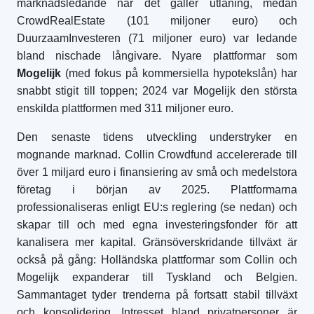
marknadsledande när det gäller utlåning, medan
CrowdRealEstate (101 miljoner euro) och
DuurzaamInvesteren (71 miljoner euro) var ledande
bland nischade långivare. Nyare plattformar som
Mogelijk
(med fokus på kommersiella hypotekslån) har
snabbt stigit till toppen; 2024 var Mogelijk den största
enskilda plattformen med 311 miljoner euro.
Den senaste tidens utveckling understryker en
mognande marknad. Collin Crowdfund accelererade till
över 1 miljard euro i finansiering av små och medelstora
företag i början av 2025. Plattformarna
professionaliseras enligt EU:s reglering (se nedan) och
skapar till och med egna investeringsfonder för att
kanalisera mer kapital. Gränsöverskridande tillväxt är
också på gång: Holländska plattformar som Collin och
Mogelijk expanderar till Tyskland och Belgien.
Sammantaget tyder trenderna på fortsatt stabil tillväxt
och konsolidering. Intresset bland privatpersoner är