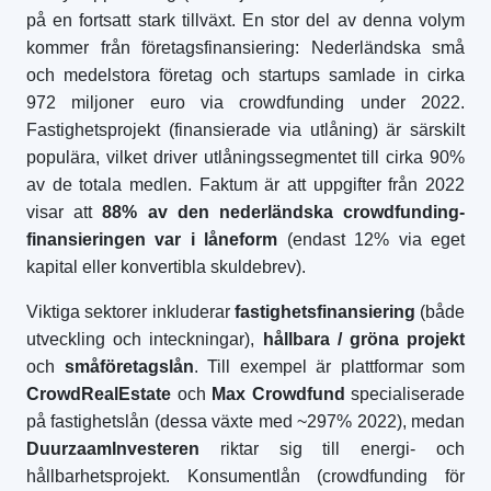
på en fortsatt stark tillväxt. En stor del av denna volym
kommer från företagsfinansiering: Nederländska små
och medelstora företag och startups samlade in cirka
972 miljoner euro via crowdfunding under 2022.
Fastighetsprojekt (finansierade via utlåning) är särskilt
populära, vilket driver utlåningssegmentet till cirka 90%
av de totala medlen. Faktum är att uppgifter från 2022
visar att
88% av den nederländska crowdfunding-
finansieringen var i låneform
(endast 12% via eget
kapital eller konvertibla skuldebrev).
Viktiga sektorer inkluderar
fastighetsfinansiering
(både
utveckling och inteckningar),
hållbara / gröna projekt
och
småföretagslån
. Till exempel är plattformar som
CrowdRealEstate
och
Max Crowdfund
specialiserade
på fastighetslån (dessa växte med ~297% 2022), medan
DuurzaamInvesteren
riktar sig till energi- och
hållbarhetsprojekt. Konsumentlån (crowdfunding för