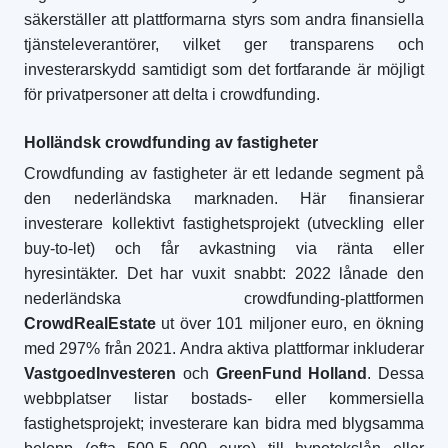
säkerställer att plattformarna styrs som andra finansiella
tjänsteleverantörer, vilket ger transparens och
investerarskydd samtidigt som det fortfarande är möjligt
för privatpersoner att delta i crowdfunding.
Holländsk crowdfunding av fastigheter
Crowdfunding av fastigheter är ett ledande segment på
den nederländska marknaden. Här finansierar
investerare kollektivt fastighetsprojekt (utveckling eller
buy-to-let) och får avkastning via ränta eller
hyresintäkter. Det har vuxit snabbt: 2022 lånade den
nederländska crowdfunding-plattformen
CrowdRealEstate
ut över 101 miljoner euro, en ökning
med 297% från 2021. Andra aktiva plattformar inkluderar
VastgoedInvesteren
och
GreenFund Holland
. Dessa
webbplatser listar bostads- eller kommersiella
fastighetsprojekt; investerare kan bidra med blygsamma