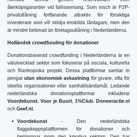
återköpsgarantier vid fallissemang. Som nisch är P2P-
privatutlåning fortfarande attraktiv för försiktiga
investerare som vill stödja enskilda låntagare, men den
är mindre betonad än företagsutlåning i Nederländerna.
Holländsk
crowdfunding för donationer
Donationsbaserad crowdfunding i Nederländerna är en
välutvecklad sektor som fokuserar på sociala, kulturella
och filantropiska projekt. Dessa plattformar samlar in
pengar
utan ekonomisk avkastning
för givare, ofta för
ideella organisationer eller samhällsändamål. Ledande
nederländska donationsplattformar inkluderar
Voordekunst
,
Voor je Buurt
,
1%Club
,
Doneeractie.nl
och
Geef.nl.
Voordekunst
- Den nederländska
flaggskeppsplattformen för donationer och
belöningar inom den kreativa sektorn. Den har