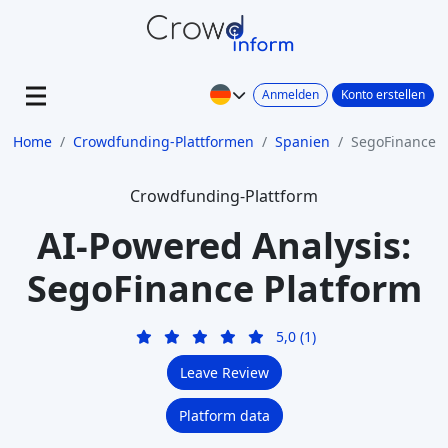
Anmelden
Konto erstellen
Home
Crowdfunding-Plattformen
Spanien
SegoFinance
Crowdfunding-Plattform
AI-Powered Analysis:
SegoFinance Platform
5,0 (1)
Leave Review
Platform data