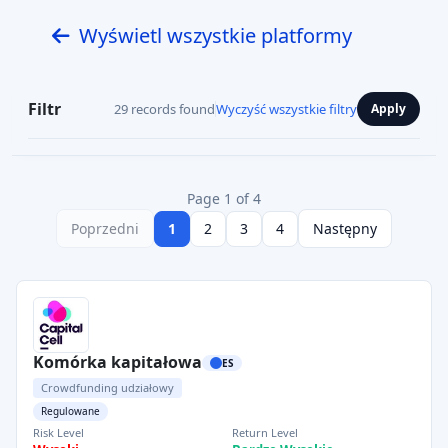
Wyświetl wszystkie platformy
Filtr
29 records found
Wyczyść wszystkie filtry
Apply
Page 1 of 4
Poprzedni
1
2
3
4
Następny
Komórka kapitałowa
ES
Crowdfunding udziałowy
Regulowane
Risk Level
Return Level