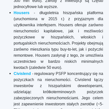
300 mln euro). Zwroty z inwestycji są często
jednocyfrowe lub wyższe.
Housers
- długoletnia hiszpańska platforma
(uruchomiona w 2015 r.) z przyjaznym dla
użytkownika interfejsem. Housers oferuje zarówno
nieruchomości kapitałowe, jak i możliwości
pożyczkowe w hiszpańskich, włoskich i
portugalskich nieruchomościach. Projekty obejmują
zarówno mieszkania typu buy-to-let, jak i pożyczki
remontowe. Housers zasłynął z tego, że umożliwia
uczestnictwo w bardzo niskich minimalnych
kwotach (zaledwie 50 euro).
Civislend
- regulowany PSFP koncentrujący się na
pożyczkach na nieruchomości. Civislend łączy
inwestorów z hiszpańskimi deweloperami,
udzielając krótkoterminowych pożyczek
zabezpieczonych nieruchomościami. Jego celem
jest zapewnienie inwestorom stałych zwrotów (~5-