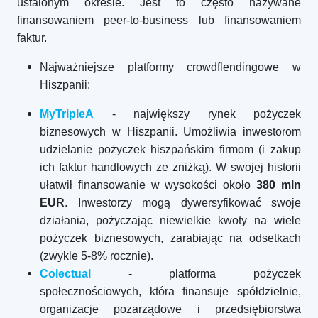
ustalonym okresie. Jest to często nazywane
finansowaniem peer-to-business lub finansowaniem
faktur.
Najważniejsze platformy crowdflendingowe w
Hiszpanii:
MyTripleA
- największy rynek pożyczek
biznesowych w Hiszpanii. Umożliwia inwestorom
udzielanie pożyczek hiszpańskim firmom (i zakup
ich faktur handlowych ze zniżką). W swojej historii
ułatwił finansowanie w wysokości około
380 mln
EUR
. Inwestorzy mogą dywersyfikować swoje
działania, pożyczając niewielkie kwoty na wiele
pożyczek biznesowych, zarabiając na odsetkach
(zwykle 5-8% rocznie).
Colectual
- platforma pożyczek
społecznościowych, która finansuje spółdzielnie,
organizacje pozarządowe i przedsiębiorstwa