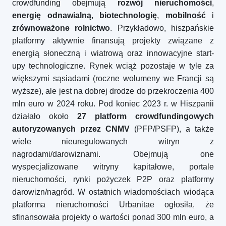
crowdfunding obejmują
rozwój nieruchomości
,
energię odnawialną
,
biotechnologię
,
mobilność
i
zrównoważone rolnictwo
. Przykładowo, hiszpańskie
platformy aktywnie finansują projekty związane z
energią słoneczną i wiatrową oraz innowacyjne start-
upy technologiczne. Rynek wciąż pozostaje w tyle za
większymi sąsiadami (roczne wolumeny we Francji są
wyższe), ale jest na dobrej drodze do przekroczenia 400
mln euro w 2024 roku. Pod koniec 2023 r. w Hiszpanii
działało około
27 platform crowdfundingowych
autoryzowanych przez CNMV
(PFP/PSFP), a także
wiele nieuregulowanych witryn z
nagrodami/darowiznami. Obejmują one
wyspecjalizowane witryny kapitałowe, portale
nieruchomości, rynki pożyczek P2P oraz platformy
darowizn/nagród. W ostatnich wiadomościach wiodąca
platforma nieruchomości Urbanitae ogłosiła, że
sfinansowała projekty o wartości ponad 300 mln euro, a