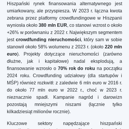
Hiszpański rynek finansowania alternatywnego jest
umiarkowany, ale przyspiesza. W 2023 r. łączna kwota
zebrana przez platformy crowdfundingowe w Hiszpanii
wyniosła około
380 mln EUR
, co stanowi wzrost o około
+26% w porównaniu z 2022 r. Największym segmentem
jest
crowdfunding nieruchomości
, który sam w sobie
stanowił około 58% wolumenu z 2023 r. (około
220 mln
euro
). Projekty dotyczące nieruchomości (zarówno
dłużne, jak i kapitałowe) nadal eksplodują, a
finansowanie wzrosło o
70% rok do roku
na początku
2024 roku. Crowdfunding udziałowy (dla startupów i
MŚP) również rozkwitł: z zaledwie 6 mln euro w 2016 r.
do około 77 mln euro w 2022 r., choć w 2023 r.
nieznacznie spadł. Kampanie nagród i darowizn
pozostają mniejszymi niszami (łącznie tylko
kilkadziesiąt milionów rocznie).
Kluczowe sektory napędzające hiszpański