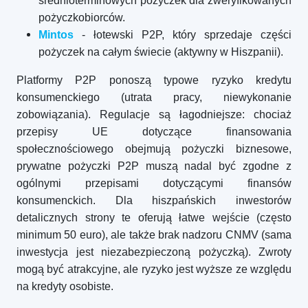
średnioterminowych pożyczek dla zweryfikowanych
pożyczkobiorców.
Mintos
- łotewski P2P, który sprzedaje części
pożyczek na całym świecie (aktywny w Hiszpanii).
Platformy P2P ponoszą typowe ryzyko kredytu
konsumenckiego (utrata pracy, niewykonanie
zobowiązania). Regulacje są łagodniejsze: chociaż
przepisy UE dotyczące finansowania
społecznościowego obejmują pożyczki biznesowe,
prywatne pożyczki P2P muszą nadal być zgodne z
ogólnymi przepisami dotyczącymi finansów
konsumenckich. Dla hiszpańskich inwestorów
detalicznych strony te oferują łatwe wejście (często
minimum 50 euro), ale także brak nadzoru CNMV (sama
inwestycja jest niezabezpieczoną pożyczką). Zwroty
mogą być atrakcyjne, ale ryzyko jest wyższe ze względu
na kredyty osobiste.