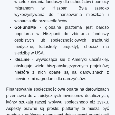
w celu zbierania funduszy dla uchodźców i pomocy
migrantom w Hiszpanii. Była szeroko
wykorzystywana do finansowania mieszkań i
wsparcia dla przesiedleńców.
GoFundMe
- globalna platforma jest bardzo
popularna w Hiszpanii do zbierania funduszy
osobistych lub społecznościowych (rachunki
medyczne, katastrofy, projekty), chociaż ma
siedzibę w USA.
Idea.me
- wywodząca się z Ameryki Łacińskiej,
obsługuje wiele hiszpańskojęzycznych projektów;
niektóre z nich oparte są na darowiznach z
niewielkimi nagrodami dla darczyńców.
Finansowanie społecznościowe oparte na darowiznach
przemawia do altruistycznych inwestorów detalicznych,
którzy szukają raczej wpływu społecznego niż zysku.
Aspekty prawne są proste: platformy te muszą być
zgodne z ogólnymi przepisami dotyczącymi organizacji