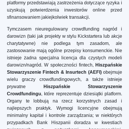
platformy przedstawiają zastrzeżenia dotyczące ryzyka i
uzyskują potwierdzenia inwestorów online przed
sfinansowaniem jakiejkolwiek transakcji.
Tymczasem nieuregulowany crowdfunding nagród i
darowizn (taki jak projekty w stylu Kickstartera lub akcje
charytatywne) nie podlega tym zasadom, ale
zastosowanie mają ogólne przepisy konsumenckie. Nie
istnieje żadna specjalna licencja dla czystych modeli
darowizn/nagród. W społeczności fintech,
Hiszpańskie
Stowarzyszenie Fintech & Insurtech (AEFI)
obejmuje
wielu graczy crowdfundingowych, a także istnieje
prywatne
Hiszpańskie Stowarzyszenie
Crowdfundingu
, które reprezentuje dziesiątki platform.
Organy te lobbują na rzecz korzystnych zasad i
najlepszych praktyk. Wymogi licencyjne obejmują
minimalny kapitał i kontrole zarządzania; w niektórych
przypadkach Bank Hiszpanii doradza w kwestiach