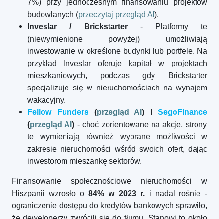
7%) przy jednoczesnym finansowaniu projektów
budowlanych (
przeczytaj przegląd AI
).
Inveslar / Brickstarter
- Platformy te
(niewymienione powyżej) umożliwiają
inwestowanie w określone budynki lub portfele. Na
przykład Inveslar oferuje kapitał w projektach
mieszkaniowych, podczas gdy Brickstarter
specjalizuje się w nieruchomościach na wynajem
wakacyjny.
Fellow Funders
(
przegląd AI
) i
SegoFinance
(
przegląd AI
)
- choć zorientowane na akcje, strony
te wymieniają również wybrane możliwości w
zakresie nieruchomości wśród swoich ofert, dając
inwestorom mieszankę sektorów.
Finansowanie społecznościowe nieruchomości w
Hiszpanii wzrosło o
84% w 2023 r.
i nadal rośnie -
ograniczenie dostępu do kredytów bankowych sprawiło,
że deweloperzy zwrócili się do tłumu. Stanowi to około