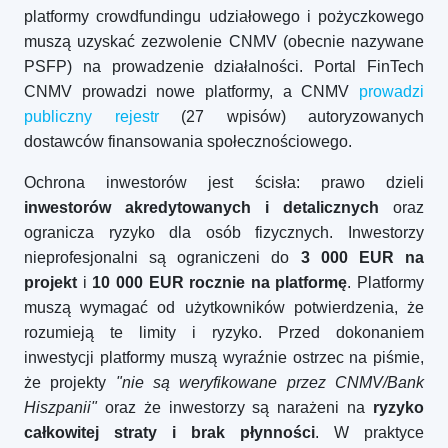
platformy crowdfundingu udziałowego i pożyczkowego
muszą uzyskać zezwolenie CNMV (obecnie nazywane
PSFP) na prowadzenie działalności. Portal FinTech
CNMV prowadzi nowe platformy, a CNMV
prowadzi
publiczny rejestr
(27 wpisów) autoryzowanych
dostawców finansowania społecznościowego.
Ochrona inwestorów jest ścisła: prawo dzieli
inwestorów akredytowanych i detalicznych
oraz
ogranicza ryzyko dla osób fizycznych. Inwestorzy
nieprofesjonalni są ograniczeni do
3 000 EUR na
projekt
i
10 000 EUR rocznie na platformę
. Platformy
muszą wymagać od użytkowników potwierdzenia, że
rozumieją te limity i ryzyko. Przed dokonaniem
inwestycji platformy muszą wyraźnie ostrzec na piśmie,
że projekty
"nie są weryfikowane przez CNMV/Bank
Hiszpanii"
oraz że inwestorzy są narażeni na
ryzyko
całkowitej straty i brak płynności
. W praktyce