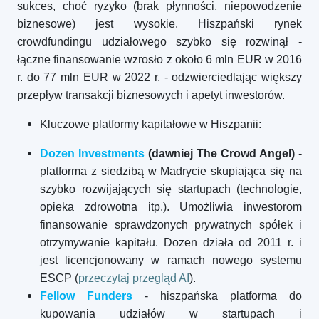
sukces, choć ryzyko (brak płynności, niepowodzenie
biznesowe) jest wysokie. Hiszpański rynek
crowdfundingu udziałowego szybko się rozwinął -
łączne finansowanie wzrosło z około 6 mln EUR w 2016
r. do 77 mln EUR w 2022 r. - odzwierciedlając większy
przepływ transakcji biznesowych i apetyt inwestorów.
Kluczowe platformy kapitałowe w Hiszpanii:
Dozen Investments
(dawniej The Crowd Angel)
-
platforma z siedzibą w Madrycie skupiająca się na
szybko rozwijających się startupach (technologie,
opieka zdrowotna itp.). Umożliwia inwestorom
finansowanie sprawdzonych prywatnych spółek i
otrzymywanie kapitału. Dozen działa od 2011 r. i
jest licencjonowany w ramach nowego systemu
ESCP (
przeczytaj przegląd AI
).
Fellow Funders
- hiszpańska platforma do
kupowania udziałów w startupach i