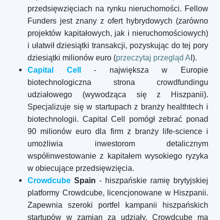
przedsięwzięciach na rynku nieruchomości. Fellow
Funders jest znany z ofert hybrydowych (zarówno
projektów kapitałowych, jak i nieruchomościowych)
i ułatwił dziesiątki transakcji, pozyskując do tej pory
dziesiątki milionów euro (
przeczytaj przegląd A
I).
Capital Cell
- największa w Europie
biotechnologiczna strona crowdfundingu
udziałowego (wywodząca się z Hiszpanii).
Specjalizuje się w startupach z branży healthtech i
biotechnologii. Capital Cell pomógł zebrać ponad
90 milionów euro dla firm z branży life-science i
umożliwia inwestorom detalicznym
współinwestowanie z kapitałem wysokiego ryzyka
w obiecujące przedsięwzięcia.
Crowdcube
Spain
- hiszpańskie ramię brytyjskiej
platformy Crowdcube, licencjonowane w Hiszpanii.
Zapewnia szeroki portfel kampanii hiszpańskich
startupów w zamian za udziały. Crowdcube ma