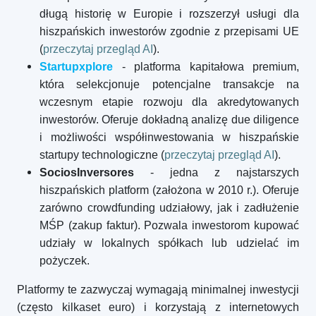
długą historię w Europie i rozszerzył usługi dla
hiszpańskich inwestorów zgodnie z przepisami UE
(
przeczytaj przegląd AI
).
Startupxplore
- platforma kapitałowa premium,
która selekcjonuje potencjalne transakcje na
wczesnym etapie rozwoju dla akredytowanych
inwestorów. Oferuje dokładną analizę due diligence
i możliwości współinwestowania w hiszpańskie
startupy technologiczne (
przeczytaj przegląd AI
).
SociosInversores
- jedna z najstarszych
hiszpańskich platform (założona w 2010 r.). Oferuje
zarówno crowdfunding udziałowy, jak i zadłużenie
MŚP (zakup faktur). Pozwala inwestorom kupować
udziały w lokalnych spółkach lub udzielać im
pożyczek.
Platformy te zazwyczaj wymagają minimalnej inwestycji
(często kilkaset euro) i korzystają z internetowych