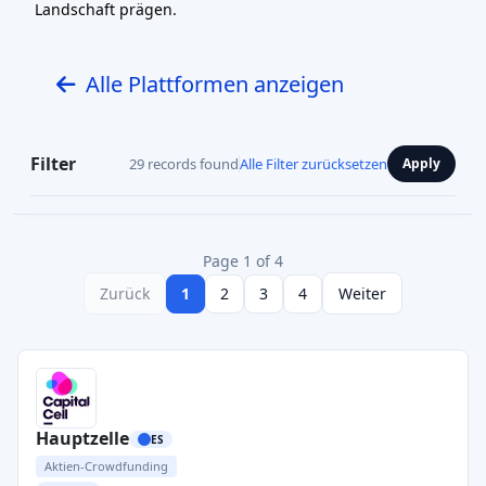
Landschaft prägen.
Alle Plattformen anzeigen
Filter
29 records found
Alle Filter zurücksetzen
Apply
Page 1 of 4
Zurück
1
2
3
4
Weiter
Hauptzelle
ES
Aktien-Crowdfunding