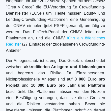
eingeführt. Im Jahr 2022 setzte Spanien mit dem Gesetz
"Crea y Crece" die EU-Verordnung für Crowdfunding-
Dienstleister (ECSP) um. Heute müssen Equity- und
Lending-Crowdfunding-Plattformen eine Genehmigung
der CNMV einholen (jetzt PSFP genannt), um tätig zu
werden. Das FinTech-Portal der CNMV leitet neue
Plattformen an, und die CNMV
führt ein öffentliches
Register
(27 Einträge) der zugelassenen Crowdfunding-
Anbieter.
Der Anlegerschutz ist streng: Das Gesetz unterscheidet
zwischen
akkreditierten Anlegern und Kleinanlegern
und begrenzt das Risiko für Einzelpersonen.
Nichtprofessionelle Anleger sind auf
3 000 Euro pro
Projekt
und
10 000 Euro pro Jahr und Plattform
beschränkt. Die Plattformen müssen von den Nutzern
eine Bestätigung verlangen, dass sie diese Grenzen
und die Risiken verstanden haben. Bevor sie
investieren, müssen die Plattformen schriftlich darauf