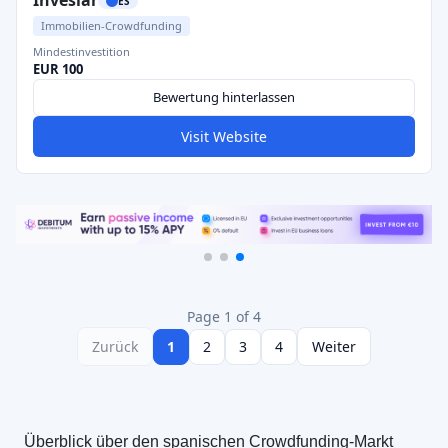
Inveslar
ES
Immobilien-Crowdfunding
Mindestinvestition
EUR 100
Bewertung hinterlassen
Visit Website
Page 1 of 4
Zurück
1
2
3
4
Weiter
Überblick über den spanischen Crowdfunding-Markt