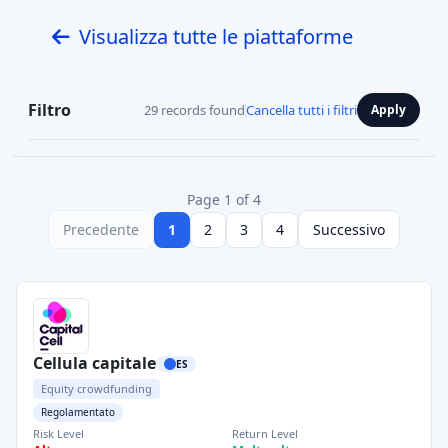
Visualizza tutte le piattaforme
Filtro
29 records found
Cancella tutti i filtri
Apply
Page 1 of 4
Precedente
1
2
3
4
Successivo
Cellula capitale
ES
Equity crowdfunding
Regolamentato
Risk Level
Return Level