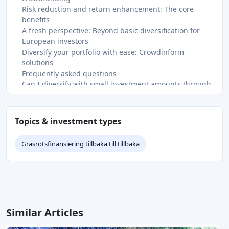
Risk reduction and return enhancement: The core
benefits
A fresh perspective: Beyond basic diversification for
European investors
Diversify your portfolio with ease: Crowdinform
solutions
Frequently asked questions
Can I diversify with small investment amounts through
crowdfunding?
Does diversification guarantee higher returns?
How should I decide the right mix of assets for my
Topics & investment types
portfolio?
Are alternative assets riskier than traditional ones?
Gräsrotsfinansiering tillbaka till tillbaka
What are common mistakes with diversification?
Recommended
Similar Articles