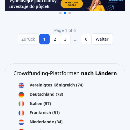
Page 1 of 6
Zurück
1
2
3
...
6
Weiter
Crowdfunding-Plattformen
nach Ländern
Vereinigtes Königreich
(74)
Deutschland
(73)
Italien
(57)
Frankreich
(51)
Niederlande
(34)