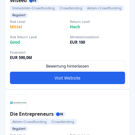
Wiseed
FR
Immobilien-Crowdfunding
Crowdlending
Aktien-Crowdfunding
Reguliert
Risk Level
Return Level
Mittel
Hoch
Risk Return Level
Mindestinvestition
Good
EUR 100
Finanziert
EUR 590,0M
Bewertung hinterlassen
Visit Website
Die Entrepreneurs
FR
Aktien-Crowdfunding
Crowdlending
Reguliert