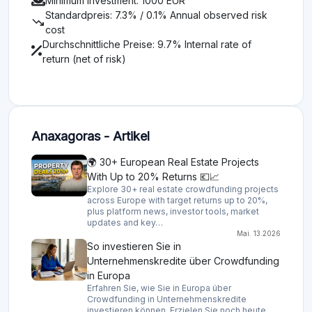
Minimum investment: 1000 EUR
Standardpreis: 7.3% / 0.1% Annual observed risk
trending_down
cost
Durchschnittliche Preise: 9.7% Internal rate of
return (net of risk)
Anaxagoras - Artikel
🌍 30+ European Real Estate Projects
With Up to 20% Returns 💶📈
Explore 30+ real estate crowdfunding projects
across Europe with target returns up to 20%,
plus platform news, investor tools, market
updates and key…
Mai. 13.2026
So investieren Sie in
Unternehmenskredite über Crowdfunding
in Europa
Erfahren Sie, wie Sie in Europa über
Crowdfunding in Unternehmenskredite
investieren können. Erzielen Sie noch heute