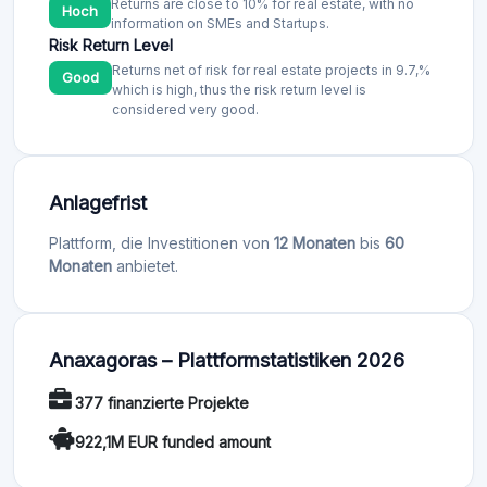
Returns are close to 10% for real estate, with no
Hoch
information on SMEs and Startups.
Risk Return Level
Returns net of risk for real estate projects in 9.7,%
Good
which is high, thus the risk return level is
considered very good.
Anlagefrist
Plattform, die Investitionen von
12 Monaten
bis
60
Monaten
anbietet.
Anaxagoras – Plattformstatistiken 2026
377 finanzierte Projekte
922,1M EUR funded amount