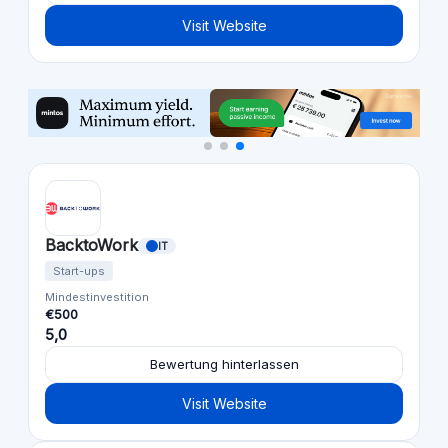
Visit Website
BacktoWork
IT
Start-ups
Mindestinvestition
€500
5,0
Bewertung hinterlassen
Visit Website