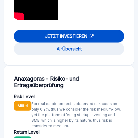
JETZT INVESTIEREN
AI-Übersicht
Anaxagoras - Risiko- und
Ertragsüberprüfung
Risk Level
For real estate projects, observed risk costs are
Mittel
only 0.2%, thus we consider the risk medium-low,
yet the platform offering startup investing and
SME, which is higher by its nature, thus risk is
considered medium.
Return Level