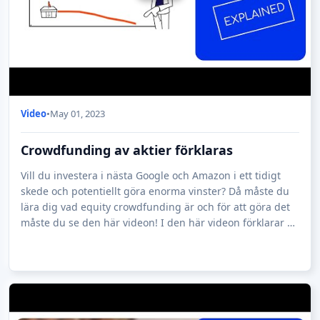
Video
•
May 01, 2023
Crowdfunding av aktier förklaras
Vill du investera i nästa Google och Amazon i ett tidigt
skede och potentiellt göra enorma vinster? Då måste du
lära dig vad equity crowdfunding är och för att göra det
måste du se den här videon! I den här videon förklarar vi
hur equity crowdfundi