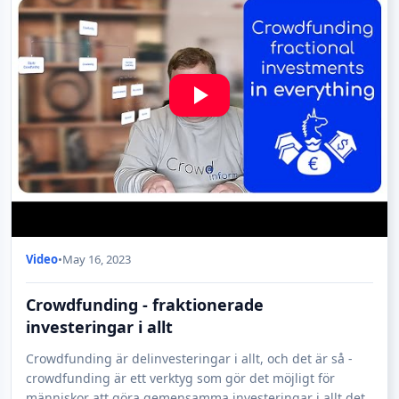
Video
•
May 16, 2023
Crowdfunding - fraktionerade
investeringar i allt
Crowdfunding är delinvesteringar i allt, och det är så -
crowdfunding är ett verktyg som gör det möjligt för
människor att göra gemensamma investeringar i allt det