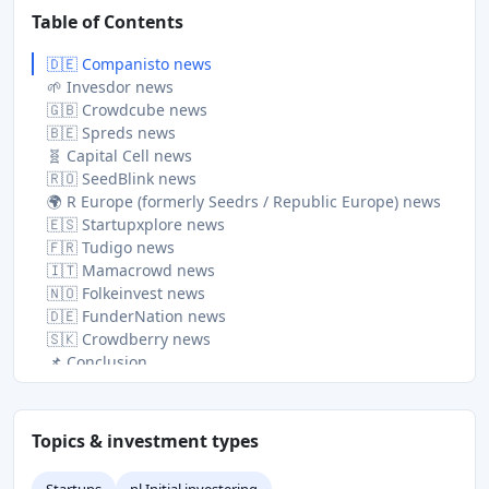
Table of Contents
🇩🇪 Companisto news
🌱 Invesdor news
🇬🇧 Crowdcube news
🇧🇪 Spreds news
🧬 Capital Cell news
🇷🇴 SeedBlink news
🌍 R Europe (formerly Seedrs / Republic Europe) news
🇪🇸 Startupxplore news
🇫🇷 Tudigo news
🇮🇹 Mamacrowd news
🇳🇴 Folkeinvest news
🇩🇪 FunderNation news
🇸🇰 Crowdberry news
📌 Conclusion
Topics & investment types
Startups
nl Initial investering