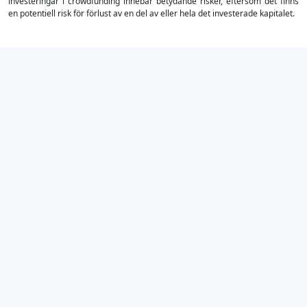
investeringar i crowdfunding innebär betydande risker, eftersom det finns
en potentiell risk för förlust av en del av eller hela det investerade kapitalet.
×