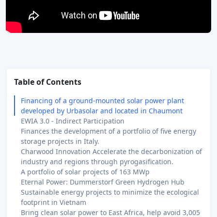
Table of Contents
Financing of a ground-mounted solar power plant
developed by Urbasolar and located in Chaumont
EWIA 3.0 - Indirect Participation
Finances the development of a portfolio of five energy
storage projects in Italy.
Charwood Innovation Accelerate the decarbonization of
industry and regions through pyrogasification.
A portfolio of solar projects of 163 MWp
Eternal Power: Dummerstorf Green Hydrogen Hub
Sustainable energy projects to minimize the ecological
footprint in Vietnam
Bring clean solar power to East Africa, help avoid 3,005