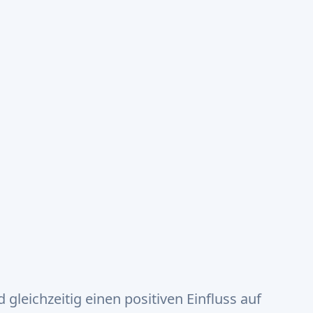
jekte
Prämien
News
Artikel
Über uns
Sup
in die man schon mit ein paar Euro investieren kann! (18.04)
kte für erneuerbare
a, in die man schon
 investieren kann!
gleichzeitig einen positiven Einfluss auf