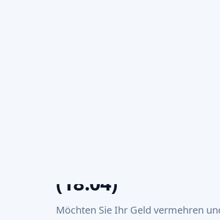
Plattformen
Pro
Home
/
Artikel
/
Die besten Projekte für erneuerbare Energien in Europa, 
Die besten Proje
Energien in Europ
mit ein paar Euro
(18.04)
Möchten Sie Ihr Geld vermehren und 