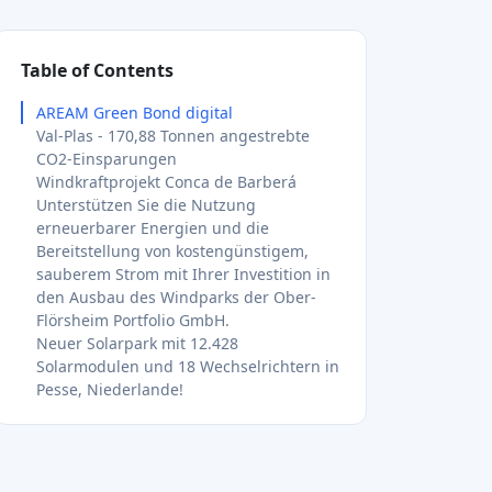
Solarmodulen und 18 Wechselrichtern in
Pesse, Niederlande!
Solcor Solar - Solarenergie für den
Eigenverbrauch in einem
metallverarbeitenden Betrieb.
Aeffe - 6 Fast-Null-Energiegebäude-
Villen
Finanzierung der Entwicklung von 3
Infrastrukturen in Afrika südlich der
Sahara
Bau des Windparks Diaz in Namibia
Vu Phong 13 - 1 289 Solarzellen werden
installiert und 5 860 Tonnen CO₂
vermieden.
Wir finanzieren die erste Phase einer
netzgekoppelten 1,0-MW-Aufdach-
Solaranlage bei KJ Green Energy 2 in
Binh Duong, Vietnam. Der erzeugte
Strom wird an die Southern Power
Corporation (EVNSPC) geliefert, ein
staatliches Unternehmen der Vietnam